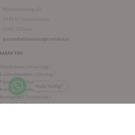
Rijksstraatweg 20
4191 SE Geldermalsen
0345-701046
gezondheidswinkel@roelvital.nl
MARKTEN
Gorinchem
( Maandag )
Leidschendam
( Dinsdag )
Pijnacker
( Woensdag )
Hulp nodig?
Putten
( Woensdag )
Nunspeet
( Donderdag )
Leerdam
( Donderdag )
Geldermalsen
( Vrijdag )
SITEMAP