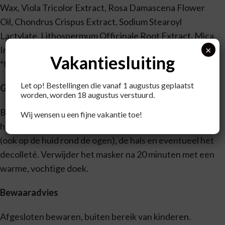
Wax, Viola Tricolor Extract, Rosa Damascena Flower
Oil, Chondrus Crispus Extract, Sodium Stearoyl
Lactylate, Lithospermum Officinale Root Extract, Mica,
×
Iron Oxides (CI 77491).
Vakantiesluiting
*from natural essential oils
Let op! Bestellingen die vanaf 1 augustus geplaatst
Gebruik
worden, worden 18 augustus verstuurd.
Breng één à twee maal per week een ruime
Wij wensen u een fijne vakantie toe!
hoeveelheid Vitaliserend Masker aan op het gezicht
(ook op de huid rond de ogen), de hals en eventueel het
decolleté. Verwijder het masker na 20 minuten met een
warme, vochtige doek.
Bewaaradvies
Afgesloten bewaren, buiten bereik van kinderen.