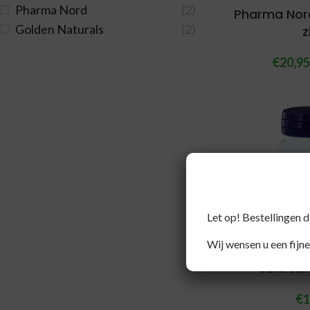
Pharma Nord
(2)
Pharma Nord
Golden Naturals
(2)
z
€
20,9
Let op! Bestellingen 
Wij wensen u een fijne
Seleniu
€
1