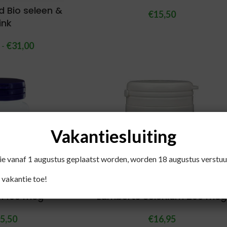
 Bio seleen &
€
15,50
ink
5
-
€
31,00
Vakantiesluiting
die vanaf 1 augustus geplaatst worden, worden 18 augustus verstuu
 vakantie toe!
m 100 mcg
Lamberts Selenium 200 mcg
5,50
€
16,95