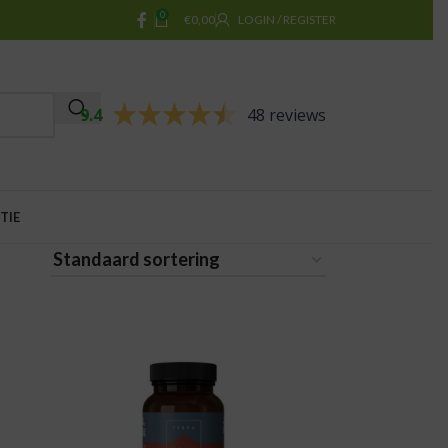
0
€
0,00
LOGIN / REGISTER
9.4
48 reviews
TIE