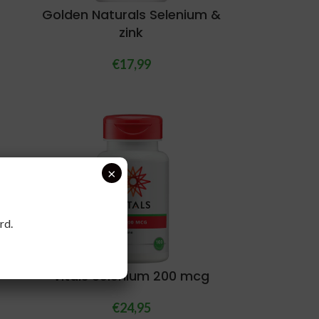
Golden Naturals Selenium &
zink
€
17,99
×
rd.
Vitals Selenium 200 mcg
€
24,95