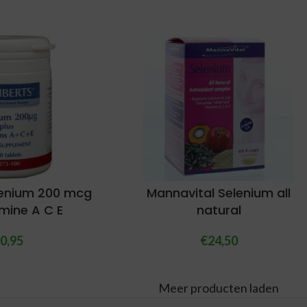
lenium 200 mcg
Mannavital Selenium all
mine A C E
natural
0,95
€
24,50
Meer producten laden