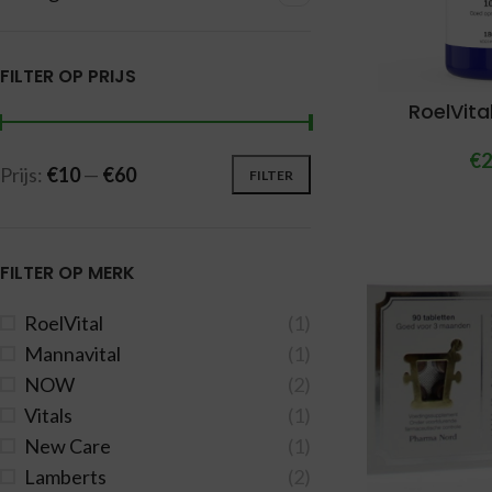
FILTER OP PRIJS
RoelVita
€
2
Prijs:
€10
—
€60
FILTER
FILTER OP MERK
RoelVital
(1)
Mannavital
(1)
NOW
(2)
Vitals
(1)
New Care
(1)
Lamberts
(2)