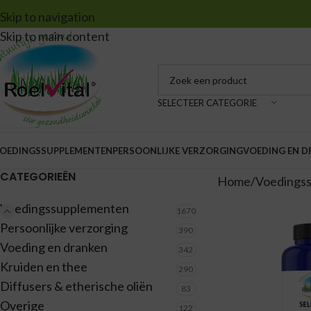
Skip to navigation
Skip to main content
SELECTEER CATEGORIE
OEDINGSSUPPLEMENTEN
PERSOONLIJKE VERZORGING
VOEDING EN 
CATEGORIEËN
Home
Voedings
Voedingssupplementen
1670
Persoonlijke verzorging
390
Voeding en dranken
342
Kruiden en thee
290
Diffusers & etherische oliën
83
Overige
122