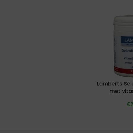
Lamberts Se
met vita
€
2