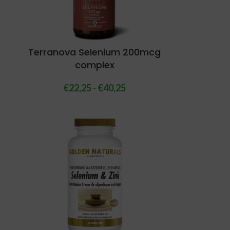
g
Terranova Selenium 200mcg
complex
€
22,25
-
€
40,25