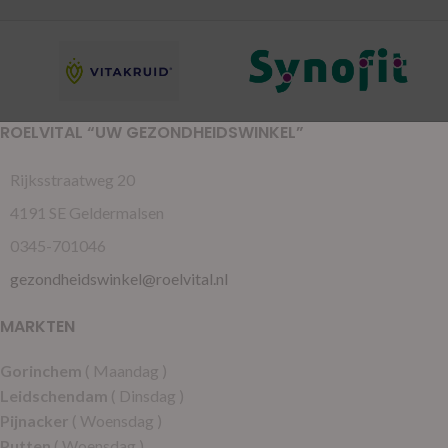
ROELVITAL “UW GEZONDHEIDSWINKEL”
Rijksstraatweg 20
4191 SE Geldermalsen
0345-701046
gezondheidswinkel@roelvital.nl
MARKTEN
Gorinchem
( Maandag )
Leidschendam
( Dinsdag )
Pijnacker
( Woensdag )
Putten
( Woensdag )