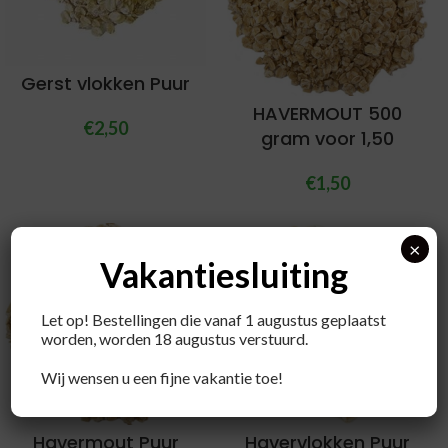
Gerst vlokken Puur
HAVERMOUT 500
€
2,50
gram voor 1,50
€
1,50
×
Vakantiesluiting
Let op! Bestellingen die vanaf 1 augustus geplaatst
worden, worden 18 augustus verstuurd.
Wij wensen u een fijne vakantie toe!
Havermout Puur
Havervlokken Puur