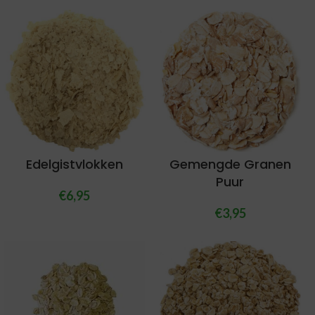
Edelgistvlokken
Gemengde Granen
Puur
€
6,95
€
3,95