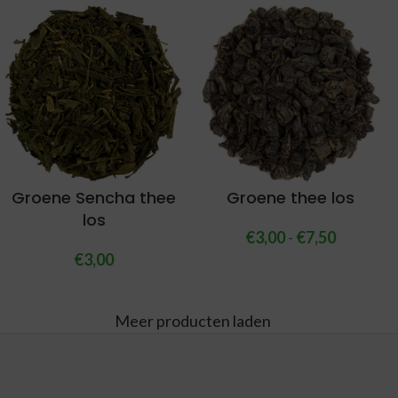
Groene Sencha thee
Groene thee los
los
€
3,00
-
€
7,50
€
3,00
Meer producten laden