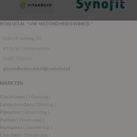
ROELVITAL “UW GEZONDHEIDSWINKEL”
Rijksstraatweg 20
4191 SE Geldermalsen
0345-701046
gezondheidswinkel@roelvital.nl
MARKTEN
Gorinchem
( Maandag )
Leidschendam
( Dinsdag )
Pijnacker
( Woensdag )
Putten
( Woensdag )
Nunspeet
( Donderdag )
Leerdam
( Donderdag )