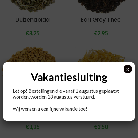
Duizendblad
Earl Grey Thee
€
3,25
€
2,95
×
Vakantiesluiting
Let op! Bestellingen die vanaf 1 augustus geplaatst
worden, worden 18 augustus verstuurd.
Wij wensen u een fijne vakantie toe!
Fenegriek
Goudsbloem kruiden
€
3,25
€
3,50