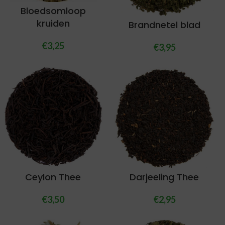
Bloedsomloop
kruiden
Brandnetel blad
€
3,25
€
3,95
Ceylon Thee
Darjeeling Thee
€
3,50
€
2,95