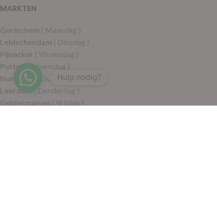
MARKTEN
Gorinchem
( Maandag )
Leidschendam
( Dinsdag )
Pijnacker
( Woensdag )
Putten
( Woensdag )
Hulp nodig?
Nunspeet
( Donderdag )
Leerdam
( Donderdag )
Geldermalsen
( Vrijdag )
SITEMAP
Alle producten
Wie zijn wij
Aanbiedingen
Verzending
Merken
Disclaimer