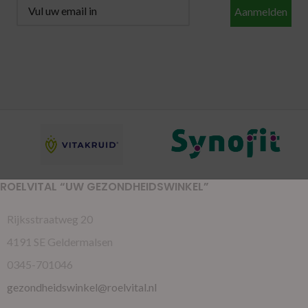
Aanmelden
ROELVITAL “UW GEZONDHEIDSWINKEL”
Rijksstraatweg 20
4191 SE Geldermalsen
0345-701046
gezondheidswinkel@roelvital.nl