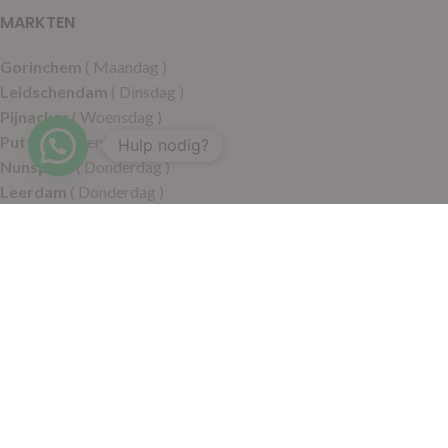
MARKTEN
Gorinchem
( Maandag )
Leidschendam
( Dinsdag )
Pijnacker
( Woensdag )
Putten
( Woensdag )
Hulp nodig?
Nunspeet
( Donderdag )
Leerdam
( Donderdag )
Geldermalsen
( Vrijdag )
SITEMAP
Alle producten
Wie zijn wij
Aanbiedingen
Verzending
Merken
Disclaimer