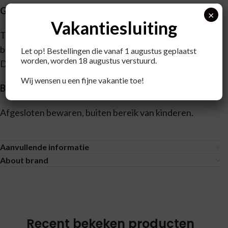
Gebruik
×
Vakantiesluiting
Tanden ca. 3 minuten poetsen met ronddraaiende
bewegingen zonder grote druk uit te oefenen.
Let op! Bestellingen die vanaf 1 augustus geplaatst
worden, worden 18 augustus verstuurd.
Daarna grondig spoelen.
Wij wensen u een fijne vakantie toe!
Bewaaradvies
Afgesloten bewaren, buiten bereik van kinderen.
Aanvullende informatie
About brand
Recent bekeken producten