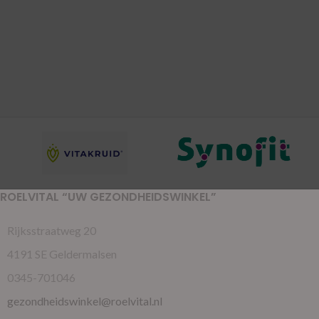
ROELVITAL “UW GEZONDHEIDSWINKEL”
Rijksstraatweg 20
4191 SE Geldermalsen
0345-701046
gezondheidswinkel@roelvital.nl