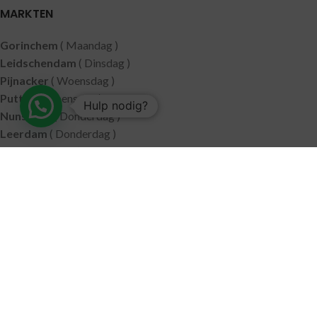
MARKTEN
Gorinchem
( Maandag )
Leidschendam
( Dinsdag )
Pijnacker
( Woensdag )
Putten
( Woensdag )
Hulp nodig?
Nunspeet
( Donderdag )
Leerdam
( Donderdag )
Geldermalsen
( Vrijdag )
SITEMAP
Alle producten
Wie zijn wij
Aanbiedingen
Verzending
Merken
Disclaimer