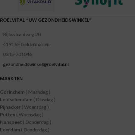
ROELVITAL “UW GEZONDHEIDSWINKEL”
Rijksstraatweg 20
4191 SE Geldermalsen
0345-701046
gezondheidswinkel@roelvital.nl
MARKTEN
Gorinchem
( Maandag )
Leidschendam
( Dinsdag )
Pijnacker
( Woensdag )
Putten
( Woensdag )
Nunspeet
( Donderdag )
Leerdam
( Donderdag )