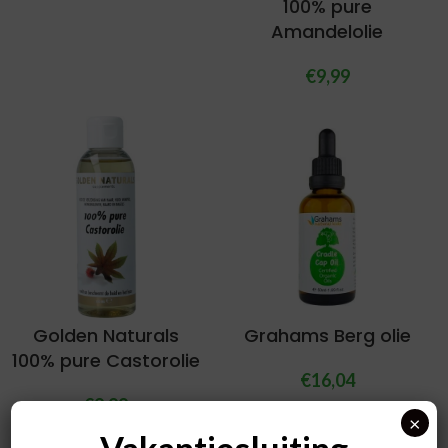
100% pure
Amandelolie
€
9,99
Golden Naturals
Grahams Berg olie
100% pure Castorolie
€
16,04
€
9,99
×