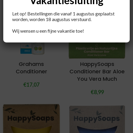
Vakantiesluiting
Let op! Bestellingen die vanaf 1 augustus geplaatst
worden, worden 18 augustus verstuurd.
Wij wensen u een fijne vakantie toe!
Grahams
HappySoaps
Conditioner
Conditioner Bar Aloe
You Vera Much
€
17,07
€
8,99