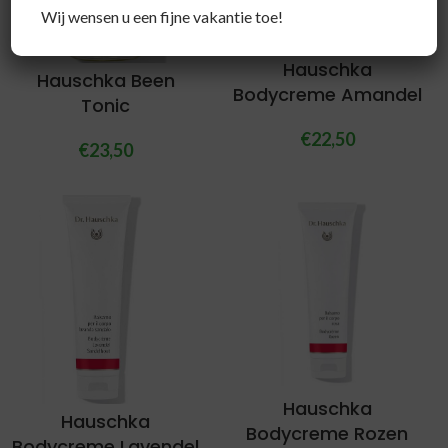
Wij wensen u een fijne vakantie toe!
Hauschka
Hauschka Been
Bodycreme Amandel
Tonic
€
22,50
€
23,50
Hauschka
Hauschka
Bodycreme Rozen
Bodycreme Lavendel