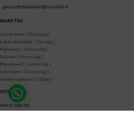
gezondheidswinkel@roelvital.nl
MARKTEN
Gorinchem
( Maandag )
Leidschendam
( Dinsdag )
Pijnacker
( Woensdag )
Putten
( Woensdag )
Nunspeet
( Donderdag )
Leerdam
( Donderdag )
Geldermalsen
( Vrijdag )
SITEMAP
Alle producten
Wie zijn wij
Aanbiedingen
Verzending