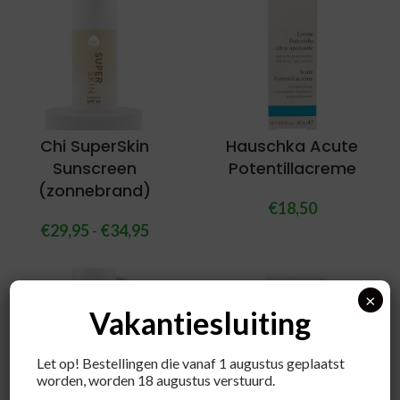
Chi SuperSkin
Hauschka Acute
Sunscreen
Potentillacreme
(zonnebrand)
€
18,50
€
29,95
-
€
34,95
×
Vakantiesluiting
Let op! Bestellingen die vanaf 1 augustus geplaatst
worden, worden 18 augustus verstuurd.