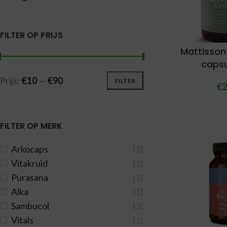
FILTER OP PRIJS
Mattisson
capsu
Prijs:
€10
—
€90
FILTER
€
2
FILTER OP MERK
Arkocaps
(1)
Vitakruid
(1)
Purasana
(1)
Alka
(1)
Sambucol
(3)
Vitals
(1)