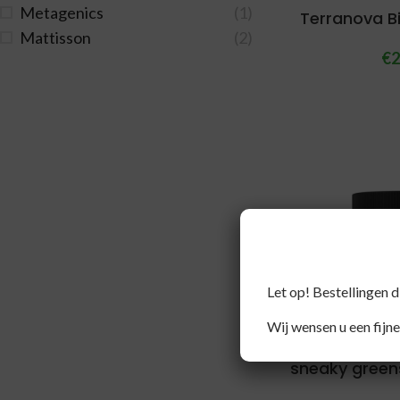
Metagenics
(1)
Terranova B
Mattisson
(2)
€
2
Let op! Bestellingen 
Wij wensen u een fijne
Terranova
sneaky green