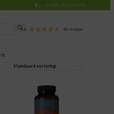
0
€
0,00
LOGIN / REGISTER
9.4
48 reviews
TIE