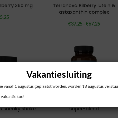
ilberry 360 mg
Terranova Bilberry lutein &
astaxanthin complex
5,25
€
37,25
-
€
67,25
Vakantiesluiting
die vanaf 1 augustus geplaatst worden, worden 18 augustus verstuu
 vakantie toe!
 Green child
Terranova Green pH alkaline
s sneaky shake
super-blend