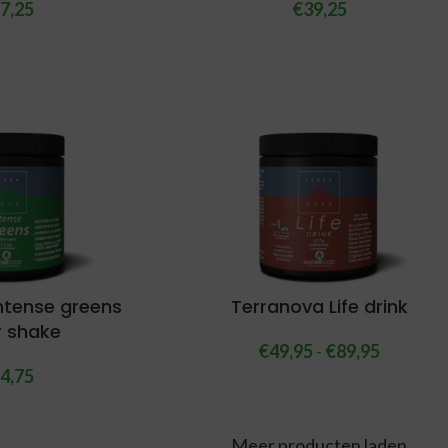
7,25
€
39,25
ntense greens
Terranova Life drink
r shake
€
49,95
-
€
89,95
4,75
Meer producten laden