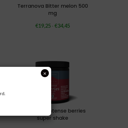
Terranova Bitter melon 500
mg
€
19,25
-
€
34,45
×
rd.
Terranova Intense berries
super shake