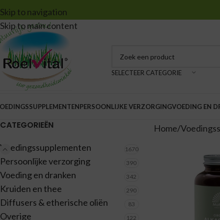
Skip to navigation
Skip to main content
SELECTEER CATEGORIE
OEDINGSSUPPLEMENTEN
PERSOONLIJKE VERZORGING
VOEDING EN 
CATEGORIEËN
Home
Voedings
Voedingssupplementen
1670
Persoonlijke verzorging
390
Voeding en dranken
342
Kruiden en thee
290
Diffusers & etherische oliën
83
Overige
122