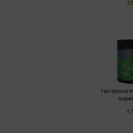
€
6
Terranova I
supe
€
7