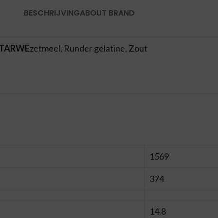
BESCHRIJVING
ABOUT BRAND
TARWE
zetmeel, Runder gelatine, Zout
1569
374
14.8