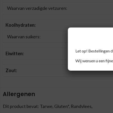
Waarvan verzadigde vetzuren:
Koolhydraten:
Waarvan suikers:
Let op! Bestellingen 
Eiwitten:
Wij wensen u een fijne
Zout:
Allergenen
Dit product bevat: Tarwe, Gluten*, Rundvlees,