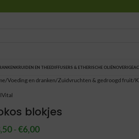
DRANKEN
KRUIDEN EN THEE
DIFFUSERS & ETHERISCHE OLIËN
OVERIGE
AC
me
Voeding en dranken
Zuidvruchten & gedroogd fruit
K
lVital
okos blokjes
,50
-
€
6,00