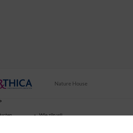
Nature House
P
ducten
Wie zijn wij
ingen
Verzending
Disclaimer