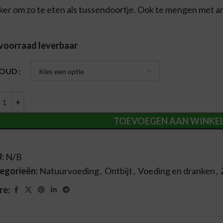
ker om zo te eten als tussendoortje. Ook te mengen met a
 voorraad leverbaar
ernative:
HOUD
TOEVOEGEN AAN WINKE
U:
N/B
egorieën:
Natuurvoeding
,
Ontbijt
,
Voeding en dranken
,
re: