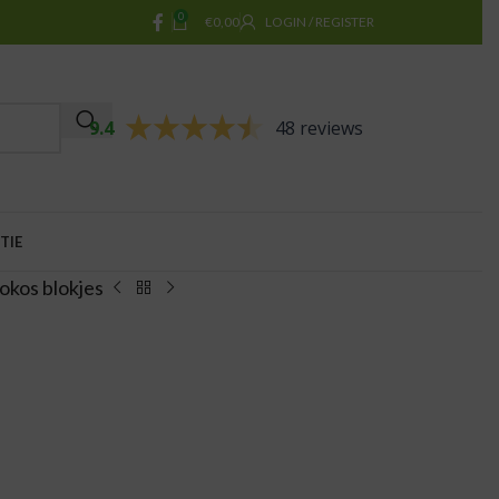
0
€
0,00
LOGIN / REGISTER
9.4
48 reviews
TIE
okos blokjes