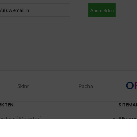
Aanmelden
Skinr
Pacha
RKTEN
SITEMA
inchem
( Maandag )
Alle pro
dschendam
( Dinsdag )
Aanbied
acker
( Woensdag )
Merken