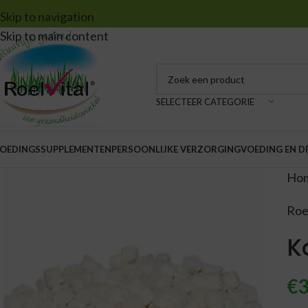
Skip to navigation
Skip to main content
SELECTEER CATEGORIE
OEDINGSSUPPLEMENTEN
PERSOONLIJKE VERZORGING
VOEDING EN 
Ho
Roe
K
€
3