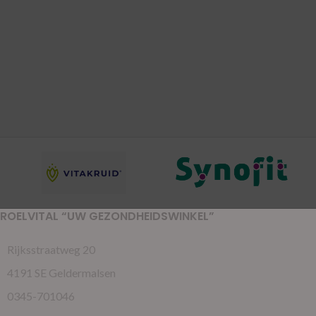
ROELVITAL “UW GEZONDHEIDSWINKEL”
Rijksstraatweg 20
4191 SE Geldermalsen
0345-701046