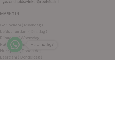
gezondheidswinkel@roelvital.nl
MARKTEN
Gorinchem
( Maandag )
Leidschendam
( Dinsdag )
Pijnacker
( Woensdag )
Putten
( Woensdag )
Hulp nodig?
Nunspeet
( Donderdag )
Leerdam
( Donderdag )
Geldermalsen
( Vrijdag )
SITEMAP
Alle producten
Wie zijn wij
Aanbiedingen
Verzending
Merken