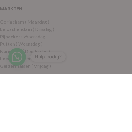
MARKTEN
Gorinchem
( Maandag )
Leidschendam
( Dinsdag )
Pijnacker
( Woensdag )
Putten
( Woensdag )
Nunspeet
( Donderdag )
Hulp nodig?
Leerdam
( Donderdag )
Geldermalsen
( Vrijdag )
SITEMAP
Alle producten
Wie zijn wij
Aanbiedingen
Verzending
Merken
Disclaimer