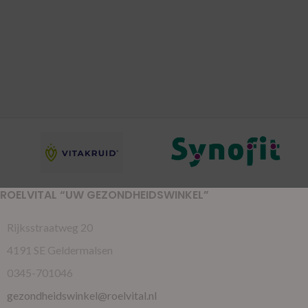
ROELVITAL “UW GEZONDHEIDSWINKEL”
Rijksstraatweg 20
4191 SE Geldermalsen
0345-701046
gezondheidswinkel@roelvital.nl