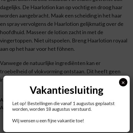
dagelijks. De Haarlotion kan op vochtig en droog haar
worden aangebracht. Maak een scheiding in het haar
en spray vervolgens de Haarlotion gelijkmatig over de
hoofdhuid. Masseer de lotion zacht in met de
vingertoppen. Niet uitspoelen. Breng Haarlotion royaal
aan op het haar voor het föhnen.
Vanwege de natuurlijke ingrediënten kan er
troebelheid of vlokvorming ontstaan. Dit heeft geen
invloed op de kwaliteit van het product.
×
Vakantiesluiting
Aanvullende informatie
Let op! Bestellingen die vanaf 1 augustus geplaatst
About brand
worden, worden 18 augustus verstuurd.
Wij wensen u een fijne vakantie toe!