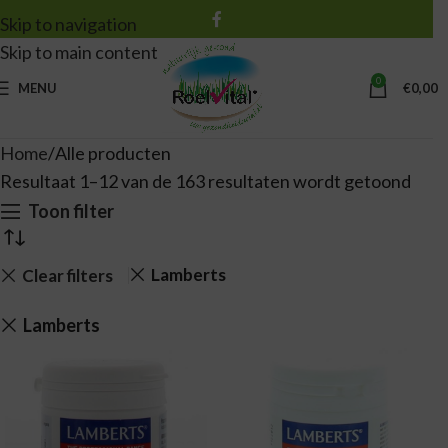
Skip to navigation
Skip to main content
0
MENU
€
0,00
Home
Alle producten
Resultaat 1–12 van de 163 resultaten wordt getoond
Toon filter
Lamberts
Clear filters
Lamberts