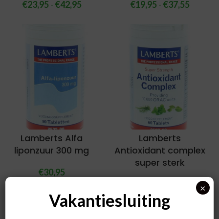
€
23,95
-
€
42,95
€
19,95
-
€
37,55
Lamberts Alfa
Lamberts
liponzuur 300 mg
Antioxidant complex
super sterk
€
30,95
€
34,95
×
Vakantiesluiting