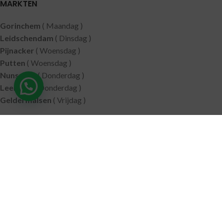
MARKTEN
Gorinchem
( Maandag )
Leidschendam
( Dinsdag )
Pijnacker
( Woensdag )
Putten
( Woensdag )
Nunspeet
( Donderdag )
Leerdam
( Donderdag )
Geldermalsen
( Vrijdag )
SITEMAP
Alle producten
Wie zijn wij
Aanbiedingen
Verzending
Merken
Disclaimer
Privacy policy