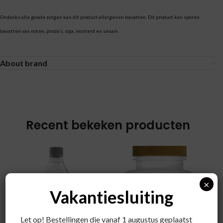
Ondanks alle goede zorgen kan dit product allergenen bevatten. Dit product kan sporen
bevatten van noten, pinda’s, soja, mosterd en sesam.
About brand
Recent bekeken producten
×
Vakantiesluiting
Let op! Bestellingen die vanaf 1 augustus geplaatst