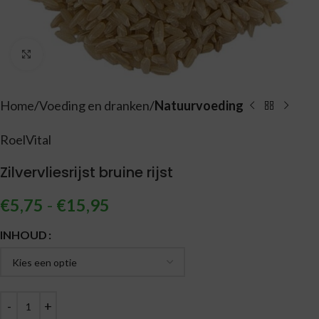
Vergroten
Home
Voeding en dranken
Natuurvoeding
RoelVital
Zilvervliesrijst bruine rijst
€
5,75
-
€
15,95
Alternative:
INHOUD