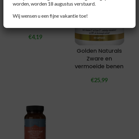
worden, worden 18 augustus verstuurd.
Ecover
Wij wensen u een fijne vakantie toe!
Afwasmiddel zero
€
4,19
Golden Naturals
Zware en
vermoeide benen
€
25,99