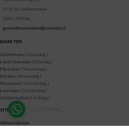
4191 SE Geldermalsen
0345-701046
gezondheidswinkel@roelvital.nl
MARKTEN
Gorinchem
( Maandag )
Leidschendam
( Dinsdag )
Pijnacker
( Woensdag )
Putten
( Woensdag )
Nunspeet
( Donderdag )
Leerdam
( Donderdag )
Geldermalsen
( Vrijdag )
Hulp nodig?
SITEMAP
Alle producten