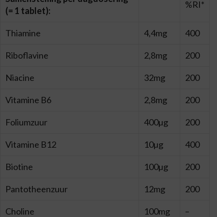
%RI*
(= 1 tablet):
Thiamine
4,4mg
400
Riboflavine
2,8mg
200
Niacine
32mg
200
Vitamine B6
2,8mg
200
Foliumzuur
400µg
200
Vitamine B12
10µg
400
Biotine
100µg
200
Pantotheenzuur
12mg
200
Choline
100mg
–