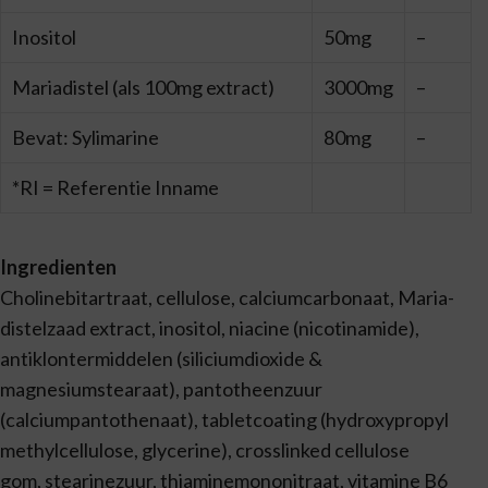
Inositol
50mg
–
Mariadistel (als 100mg extract)
3000mg
–
Bevat: Sylimarine
80mg
–
*RI = Referentie Inname
Ingredienten
Cholinebitartraat, cellulose, calciumcarbonaat, Maria-
distelzaad extract, inositol, niacine (nicotinamide),
antiklontermiddelen (siliciumdioxide &
magnesiumstearaat), pantotheenzuur
(calciumpantothenaat), tabletcoating (hydroxypropyl
methylcellulose, glycerine), crosslinked cellulose
gom, stearinezuur, thiaminemononitraat, vitamine B6