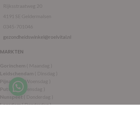
Rijksstraatweg 20
4191 SE Geldermalsen
0345-701046
gezondheidswinkel@roelvital.nl
MARKTEN
Gorinchem
( Maandag )
Leidschendam
( Dinsdag )
Pijnacker
( Woensdag )
Hulp nodig?
Putten
( Woensdag )
Nunspeet
( Donderdag )
Leerdam
( Donderdag )
Geldermalsen
( Vrijdag )
SITEMAP
Alle producten