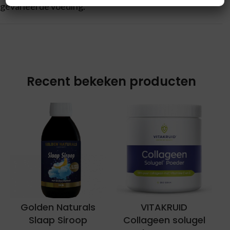
gevarieerde voeding.
Recent bekeken producten
Golden Naturals
VITAKRUID
Slaap Siroop
Collageen solugel