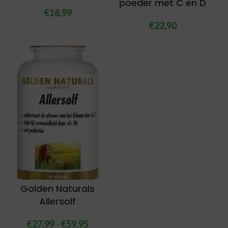
poeder met C en D
€
18,99
€
22,90
Golden Naturals
Allersolf
€
27,99
-
€
59,95