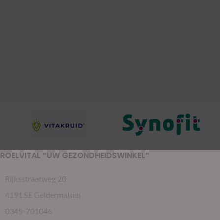
ROELVITAL “UW GEZONDHEIDSWINKEL”
Rijksstraatweg 20
4191 SE Geldermalsen
0345-701046