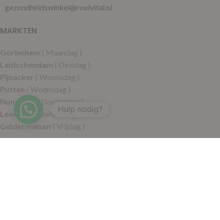
gezondheidswinkel@roelvital.nl
MARKTEN
Gorinchem
( Maandag )
Leidschendam
( Dinsdag )
Pijnacker
( Woensdag )
Putten
( Woensdag )
Nunspeet
( Donderdag )
Hulp nodig?
Leerdam
( Donderdag )
Geldermalsen
( Vrijdag )
SITEMAP
Alle producten
Wie zijn wij
Aanbiedingen
Verzending
Merken