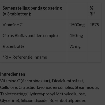
Samenstelling per dagdosering
%
(= 3 tabletten):
RI*
Vitamine C
1500mg
1875
Citrus Bioflavonoïden complex
150 mg
Rozenbottel
75 mg
*RI = Referentie Inname
Ingredienten
Vitamine C (Ascorbinezuur), Dicalciumfosfaat,
Cellulose, Citrusbioflavonoïden complex, Stearinezuur,
Tabletcoating (Hydroxypropyl Methylcellulose,
Glycerine), Siliciumdioxide, Rozenbottelpoeder,