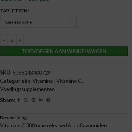
Alternative:
TABLETTEN
TOEVOEGEN AAN WINKELWAGEN
SKU:
5055148400729
Categorieën:
Vitamine
,
Vitamine C
,
Voedingssupplementen
Share:
Beschrijving
Vitamine C 500 time released & bioflavonoiden