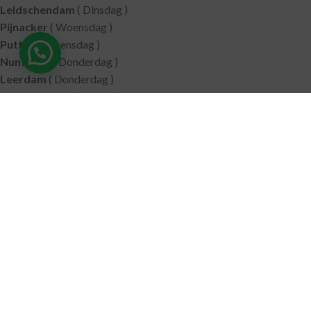
Leidschendam
( Dinsdag )
Pijnacker
( Woensdag )
Putten
( Woensdag )
Nunspeet
( Donderdag )
Leerdam
( Donderdag )
Geldermalsen
( Vrijdag )
SITEMAP
Alle producten
Wie zijn wij
Aanbiedingen
Verzending
Merken
Disclaimer
Privacy policy
Algemene voorwaarden
Contact