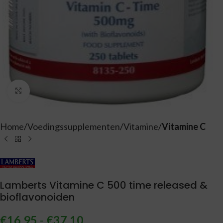
Vergroten
Home
Voedingssupplementen
Vitamine
Vitamine C
Lamberts Vitamine C 500 time released &
bioflavonoiden
€
16,95
-
€
37,10