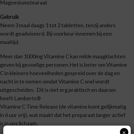
Magnesiumstearaat
Gebruik
Neem 3 maal daags 1 tot 2 tabletten, tenzij anders
wordt geadviseerd. Bij voorkeur innemen bij een
maaltijd.
Meer dan 1000mg Vitamine C kan milde maagklachten
geven bij gevoelige personen.Het is beter om Vitamine
C in kleinere hoeveelheden gespreid over de dag en
nacht in te nemen omdat Vitamine C snel wordt
uitgescheiden. Dit is niet erg praktisch en daarom
heeft Lamberts®
Vitamine C Time Release (de vitamine komt gelijkmatig
in 6 uur vrij), wat maakt dat het preparaat langer actief
is in ons lichaam.
×