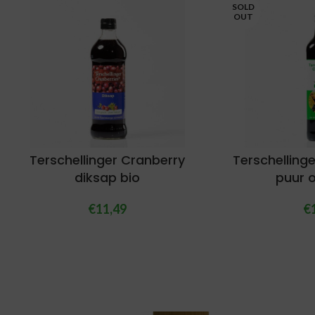
SOLD
OUT
Terschellinger Cranberry
Terschelling
diksap bio
puur 
€
11,49
€