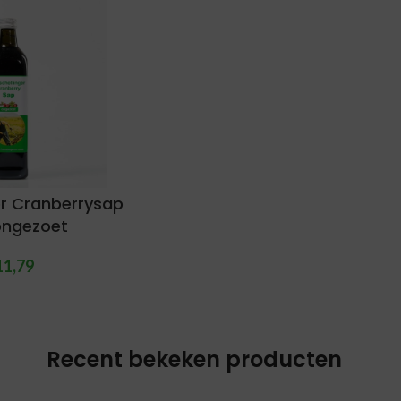
er Cranberrysap
ongezoet
11,79
Recent bekeken producten