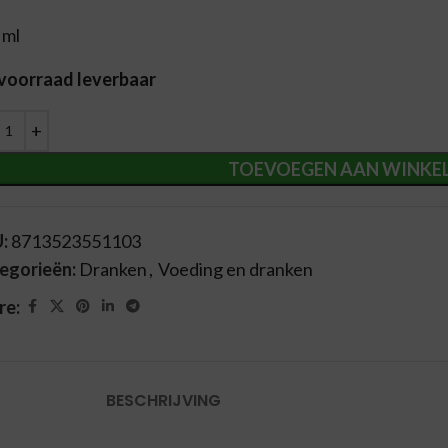
 ml
 voorraad leverbaar
ernative:
TOEVOEGEN AAN WINKE
U:
8713523551103
egorieën:
Dranken
,
Voeding en dranken
re:
BESCHRIJVING