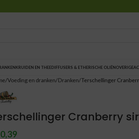
DRANKEN
KRUIDEN EN THEE
DIFFUSERS & ETHERISCHE OLIËN
OVERIGE
AC
me
Voeding en dranken
Dranken
Terschellinger Cranberr
erschellinger Cranberry si
0,39