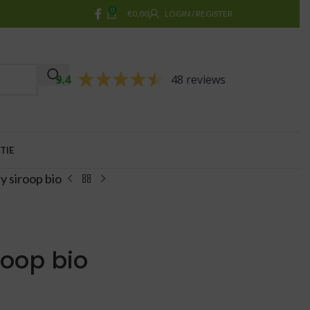
0
€
0,00
LOGIN / REGISTER
9.4
48 reviews
TIE
y siroop bio
roop bio