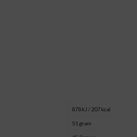
878 kJ / 207 kcal
51 gram