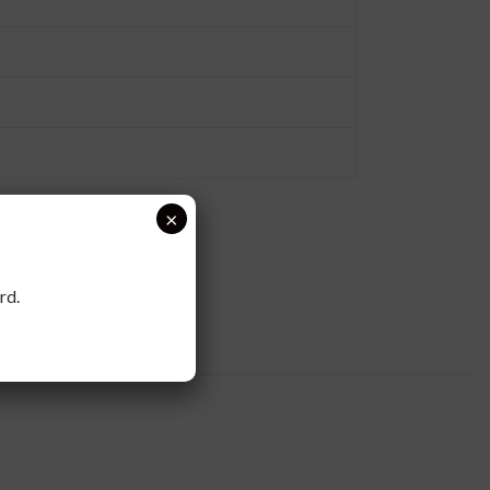
×
rd.