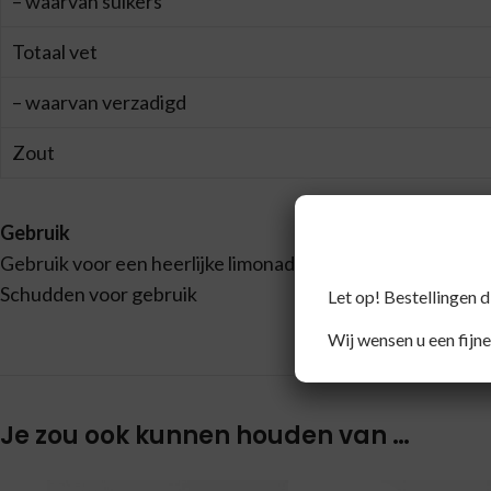
– waarvan suikers
Totaal vet
– waarvan verzadigd
Zout
Gebruik
Gebruik voor een heerlijke limonade, over yoghurt of ijs.
Schudden voor gebruik
Let op! Bestellingen 
Wij wensen u een fijne
Je zou ook kunnen houden van …