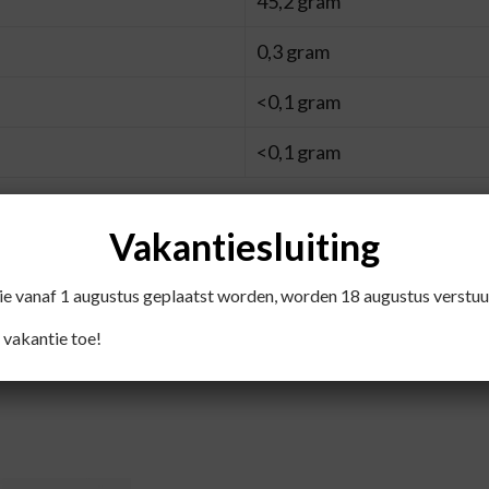
45,2 gram
0,3 gram
<0,1 gram
<0,1 gram
Vakantiesluiting
 Verdunnen naar smaak.
die vanaf 1 augustus geplaatst worden, worden 18 augustus verstuu
 vakantie toe!