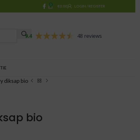
0
€
0,00
LOGIN / REGISTER
9.4
48 reviews
TIE
y diksap bio
ksap bio