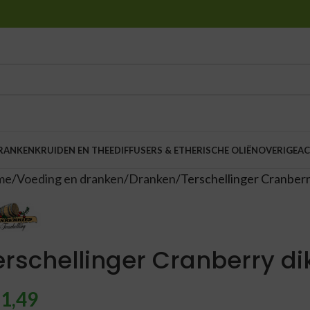
DRANKEN
KRUIDEN EN THEE
DIFFUSERS & ETHERISCHE OLIËN
OVERIGE
AC
me
Voeding en dranken
Dranken
Terschellinger Cranberr
erschellinger Cranberry di
1,49