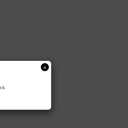
×
rd.