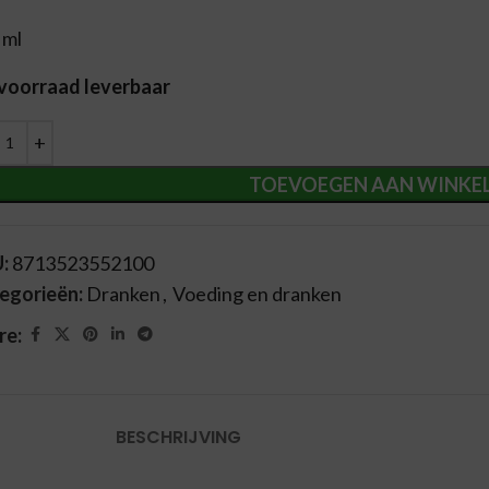
 ml
 voorraad leverbaar
ernative:
TOEVOEGEN AAN WINKE
U:
8713523552100
egorieën:
Dranken
,
Voeding en dranken
re:
BESCHRIJVING