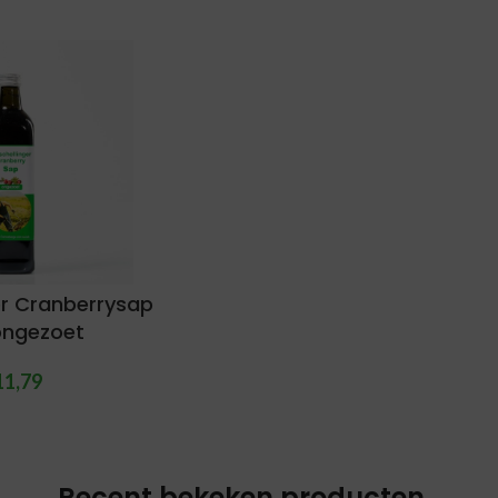
er Cranberrysap
ongezoet
11,79
Recent bekeken producten