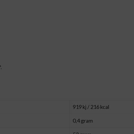
.
919 kj / 216 kcal
0,4 gram