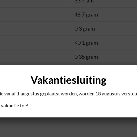
53 gram
48,7 gram
0,3 gram
<0,1 gram
0,35 gram
Vakantiesluiting
 Verdunnen naar smaak.
die vanaf 1 augustus geplaatst worden, worden 18 augustus verstuu
 vakantie toe!