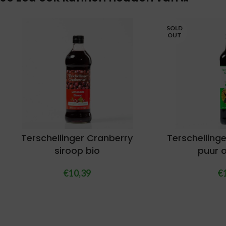
SOLD
OUT
Terschellinger Cranberry
Terschelling
siroop bio
puur 
€
10,39
€