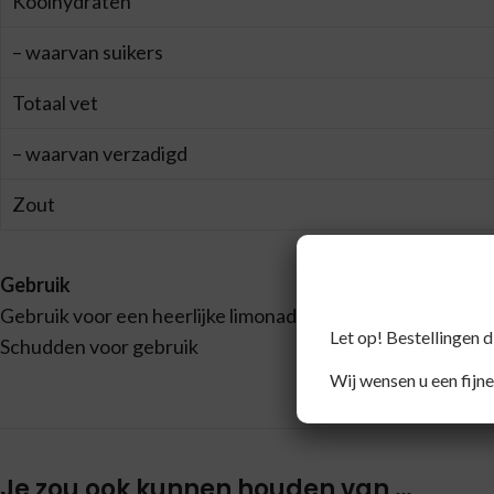
Koolhydraten
– waarvan suikers
Totaal vet
– waarvan verzadigd
Zout
Gebruik
Gebruik voor een heerlijke limonade, over yoghurt of ijs.
Let op! Bestellingen 
Schudden voor gebruik
Wij wensen u een fijne
Je zou ook kunnen houden van …