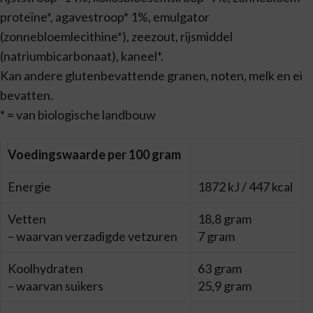
proteïne*, agavestroop* 1%, emulgator
(zonnebloemlecithine*), zeezout, rijsmiddel
(natriumbicarbonaat), kaneel*.
Kan andere glutenbevattende granen, noten, melk en ei
bevatten.
* = van biologische landbouw
Voedingswaarde per 100 gram
Energie
1872 kJ / 447 kcal
Vetten
18,8 gram
– waarvan verzadigde vetzuren
7 gram
Koolhydraten
63 gram
– waarvan suikers
25,9 gram