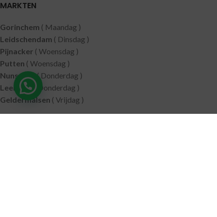
MARKTEN
Gorinchem
( Maandag )
Leidschendam
( Dinsdag )
Pijnacker
( Woensdag )
Putten
( Woensdag )
Nunspeet
( Donderdag )
Leerdam
( Donderdag )
Geldermalsen
( Vrijdag )
SITEMAP
Alle producten
Wie zijn wij
Aanbiedingen
Verzending
Merken
Disclaimer
Privacy policy