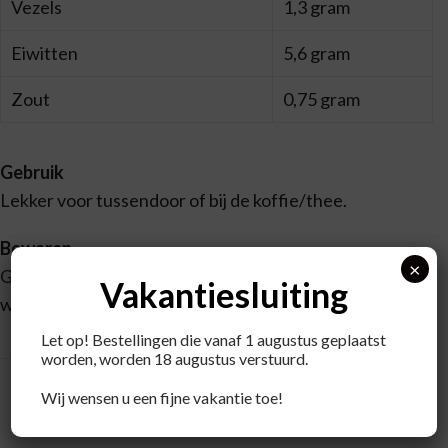
Vezels
1,3 gram
Eiwitten
5,6 gram
Zout
0,75 gram
Gebruik
Lekker voor tussendoor of bij de koffie/thee.
Bewaren
×
Goed afgesloten bewaren en beschermen tegen
Vakantiesluiting
warmte en vochtigheid.
Let op! Bestellingen die vanaf 1 augustus geplaatst
worden, worden 18 augustus verstuurd.
Wij wensen u een fijne vakantie toe!