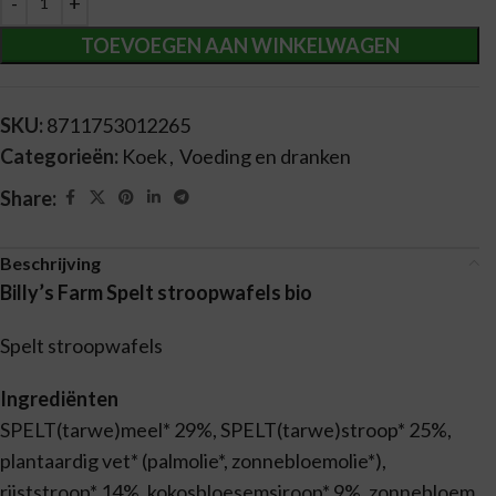
TOEVOEGEN AAN WINKELWAGEN
SKU:
8711753012265
Categorieën:
Koek
,
Voeding en dranken
Share:
Beschrijving
Billy’s Farm Spelt stroopwafels bio
Spelt stroopwafels
Ingrediënten
SPELT(tarwe)meel* 29%, SPELT(tarwe)stroop* 25%,
plantaardig vet* (palmolie*, zonnebloemolie*),
rijststroop* 14%, kokosbloesemsiroop* 9%, zonnebloem