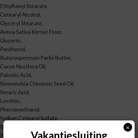
Ethylhexyl Stearate,
Cetearyl Alcohol,
Glyceryl Stearate,
Avena Sativa Kernel Flour,
Glycerin,
Panthenol,
Butyrospermum Parkii Butter,
Cocos Nucifera Oil,
Palmitic Acid,
Simmondsia Chinensis Seed Oil,
Stearic Acid,
Lecithin,
Phenoxyethanol,
Sodium Cetearyl Sulfate,
Bisabolol,
×
Vakantiesluiting
Xanthan Gum,