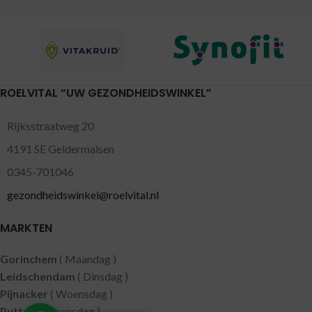
ROELVITAL “UW GEZONDHEIDSWINKEL”
Rijksstraatweg 20
4191 SE Geldermalsen
0345-701046
gezondheidswinkel@roelvital.nl
MARKTEN
Gorinchem
( Maandag )
Leidschendam
( Dinsdag )
Pijnacker
( Woensdag )
Putten
( Woensdag )