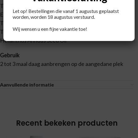
Tocopherol,
Let op! Bestellingen die vanaf 1 augustus geplaatst
Ethylhexylglycerin,
worden, worden 18 augustus verstuurd.
Tocopheryl Acetate,
Wij wensen u een fijne vakantie toe!
Tetrasodium Glutamate Diacetate,
Helianthus Annuus Seed Oil
Gebruik
2 tot 3 maal daag aanbrengen op de aangedane plek
Aanvullende informatie
Recent bekeken producten