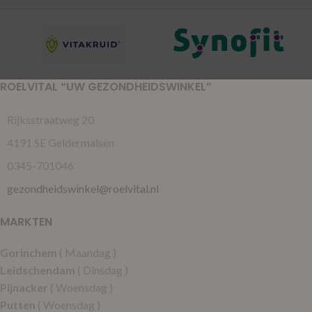
ROELVITAL “UW GEZONDHEIDSWINKEL”
Rijksstraatweg 20
4191 SE Geldermalsen
0345-701046
gezondheidswinkel@roelvital.nl
MARKTEN
Gorinchem
( Maandag )
Leidschendam
( Dinsdag )
Pijnacker
( Woensdag )
Putten
( Woensdag )