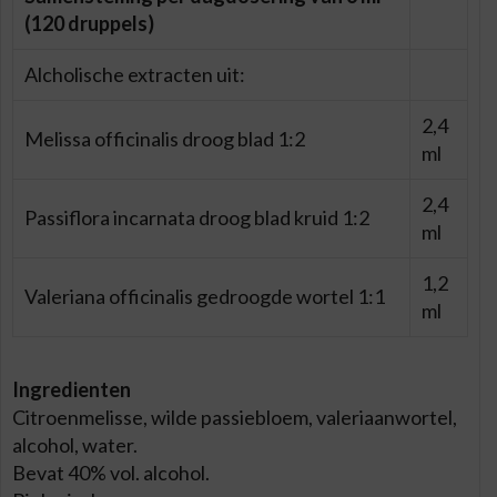
(120 druppels)
Alcholische extracten uit:
2,4
Melissa officinalis droog blad 1:2
ml
2,4
Passiflora incarnata droog blad kruid 1:2
ml
1,2
Valeriana officinalis gedroogde wortel 1:1
ml
Ingredienten
Citroenmelisse, wilde passiebloem, valeriaanwortel,
alcohol, water.
Bevat 40% vol. alcohol.