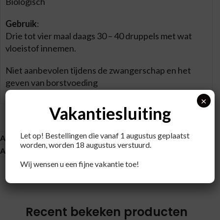
Biologisch
Gebruik
:
Drie tot vier maal daags 30 – 40 druppels met wat
vloeistof innemen.
Niet aanbevolen tijdens de zwangerschap en het
geven van borstvoeding
×
Vakantiesluiting
Let op! Bestellingen die vanaf 1 augustus geplaatst
Aanvullende informatie
worden, worden 18 augustus verstuurd.
About brand
Wij wensen u een fijne vakantie toe!
Recent bekeken producten