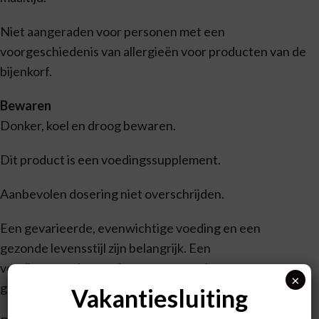
Niet aangeraden voor personen met een
voorgeschiedenis van allergieën voor producten van de
bijenkorf.
Bewaren
Donker, koel en droog bewaren.
Dit product is een voedingssupplement.
Aanbevolen dosering niet overschrijden.
Een gevarieerde, evenwichtige voeding en een
gezonde levensstijl zijn belangrijk. Een
voedingssupplement is geen vervanging van een
×
gevarieerde voeding.
Vakantiesluiting