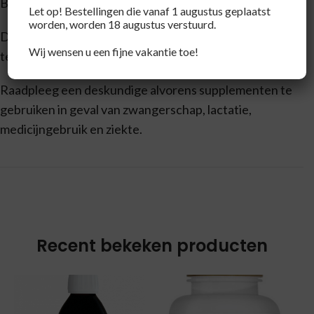
Buiten bereik van jonge kinderen houden.
Let op! Bestellingen die vanaf 1 augustus geplaatst
worden, worden 18 augustus verstuurd.
Droog, afgesloten en bij kamertemperatuur bewaren,
Wij wensen u een fijne vakantie toe!
tenzij anders geadviseerd op het etiket.
Raadpleeg een deskundige alvorens supplementen te
gebruiken in geval van zwangerschap, lactatie,
medicijngebruik en ziekte.
Recent bekeken producten