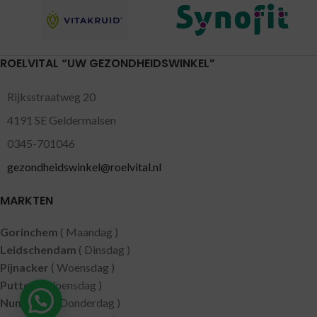
ROELVITAL “UW GEZONDHEIDSWINKEL”
Rijksstraatweg 20
4191 SE Geldermalsen
0345-701046
gezondheidswinkel@roelvital.nl
MARKTEN
Gorinchem
( Maandag )
Leidschendam
( Dinsdag )
Pijnacker
( Woensdag )
Putten
( Woensdag )
Nunspeet
( Donderdag )