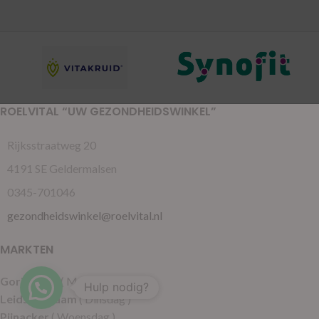
ROELVITAL “UW GEZONDHEIDSWINKEL”
Rijksstraatweg 20
4191 SE Geldermalsen
0345-701046
gezondheidswinkel@roelvital.nl
MARKTEN
Gorinchem
( Maandag )
Hulp nodig?
Leidschendam
( Dinsdag )
Pijnacker
( Woensdag )