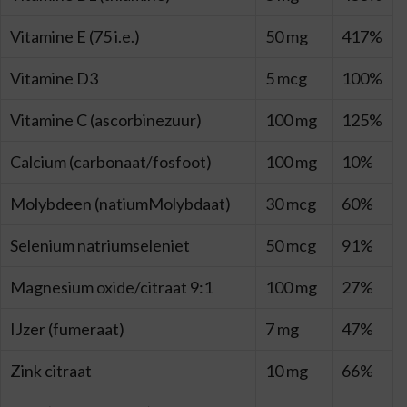
Vitamine E (75 i.e.)
50 mg
417%
Vitamine D3
5 mcg
100%
Vitamine C (ascorbinezuur)
100 mg
125%
Calcium (carbonaat/fosfoot)
100 mg
10%
Molybdeen (natiumMolybdaat)
30 mcg
60%
Selenium natriumseleniet
50 mcg
91%
Magnesium oxide/citraat 9:1
100 mg
27%
IJzer (fumeraat)
7 mg
47%
Zink citraat
10 mg
66%