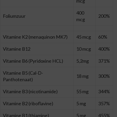
mcg
400
Foliumzuur
200%
mcg
Vitamine K2 (menaquinon MK7)
45 mcg
60%
Vitamine B12
10 mcg
400%
Vitamine B6 (Pyridoxine HCL)
5,2mg
371%
Vitamine B5 (Cal-D-
18 mg
300%
Panthotenaat)
Vitamine B3 (nicotinamide)
55 mg
344%
Vitamine B2 (riboflavine)
5 mg
357%
Vitamine B1 (thiamine)
5 mg
455%