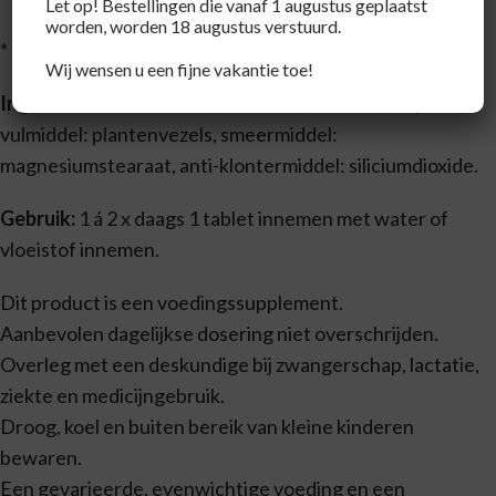
Let op! Bestellingen die vanaf 1 augustus geplaatst
worden, worden 18 augustus verstuurd.
* Referentie Inname
Wij wensen u een fijne vakantie toe!
Ingrediënten:
Vitamines, mineralen, kruiden, bioperine,
vulmiddel: plantenvezels, smeermiddel:
magnesiumstearaat, anti-klontermiddel: siliciumdioxide.
Gebruik:
1 á 2 x daags 1 tablet innemen met water of
vloeistof innemen.
Dit product is een voedingssupplement.
Aanbevolen dagelijkse dosering niet overschrijden.
Overleg met een deskundige bij zwangerschap, lactatie,
ziekte en medicijngebruik.
Droog, koel en buiten bereik van kleine kinderen
bewaren.
Een gevarieerde, evenwichtige voeding en een