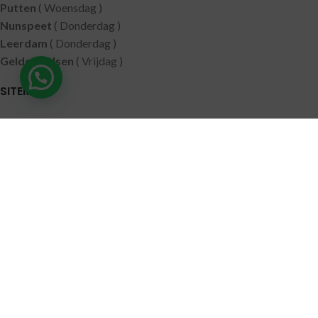
Putten
( Woensdag )
Nunspeet
( Donderdag )
Leerdam
( Donderdag )
Geldermalsen
( Vrijdag )
SITEMAP
Alle producten
Wie zijn wij
Aanbiedingen
Verzending
Merken
Disclaimer
Privacy policy
Algemene voorwaarden
Contact
© 2021 RoelVital Reform Producten | Website:
Van Suilichem
Communicatie BV