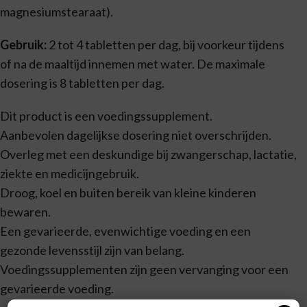
magnesiumstearaat).
Gebruik:
2 tot 4 tabletten per dag, bij voorkeur tijdens
of na de maaltijd innemen met water. De maximale
dosering is 8 tabletten per dag.
Dit product is een voedingssupplement.
Aanbevolen dagelijkse dosering niet overschrijden.
Overleg met een deskundige bij zwangerschap, lactatie,
ziekte en medicijngebruik.
Droog, koel en buiten bereik van kleine kinderen
bewaren.
Een gevarieerde, evenwichtige voeding en een
gezonde levensstijl zijn van belang.
Voedingssupplementen zijn geen vervanging voor een
gevarieerde voeding.