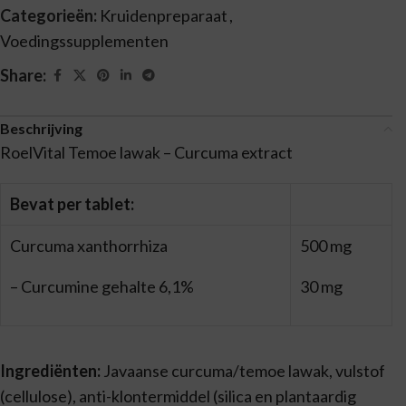
Categorieën:
Kruidenpreparaat
,
Voedingssupplementen
Share:
Beschrijving
RoelVital Temoe lawak – Curcuma extract
Bevat per tablet:
Curcuma xanthorrhiza
500 mg
– Curcumine gehalte 6,1%
30 mg
Ingrediënten:
Javaanse curcuma/temoe lawak, vulstof
(cellulose), anti-klontermiddel (silica en plantaardig