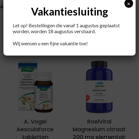
×
About brand
Vakantiesluiting
Let op! Bestellingen die vanaf 1 augustus geplaatst
worden, worden 18 augustus verstuurd.
Recent bekeken producten
Wij wensen u een fijne vakantie toe!
A. Vogel
RoelVital
Aesculaforce
Magnesium citraat
tabletten
200 mg elementair