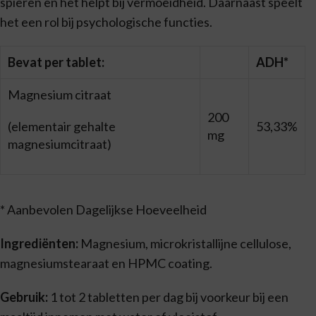
spieren en het helpt bij vermoeidheid. Daarnaast speelt
het een rol bij psychologische functies.
Bevat per tablet:
ADH*
Magnesium citraat
200
(elementair gehalte
53,33%
mg
magnesiumcitraat)
* Aanbevolen Dagelijkse Hoeveelheid
Ingrediënten:
Magnesium, microkristallijne cellulose,
magnesiumstearaat en HPMC coating.
Gebruik:
1 tot 2 tabletten per dag bij voorkeur bij een