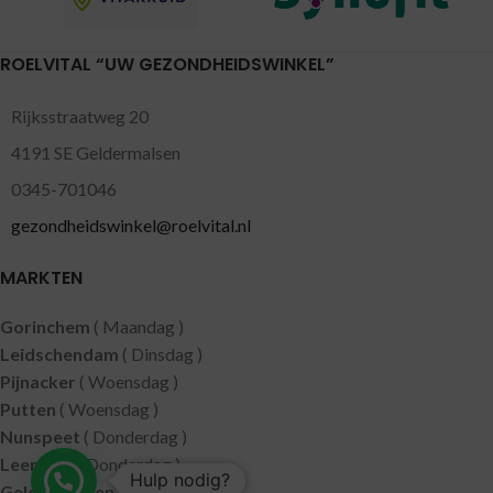
ROELVITAL “UW GEZONDHEIDSWINKEL”
Rijksstraatweg 20
4191 SE Geldermalsen
0345-701046
gezondheidswinkel@roelvital.nl
MARKTEN
Gorinchem
( Maandag )
Leidschendam
( Dinsdag )
Pijnacker
( Woensdag )
Putten
( Woensdag )
Nunspeet
( Donderdag )
Leerdam
( Donderdag )
Hulp nodig?
Geldermalsen
( Vrijdag )