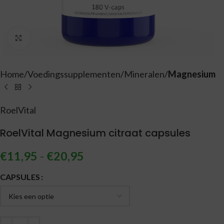
Vergroten
Home
Voedingssupplementen
Mineralen
Magnesium
RoelVital
RoelVital Magnesium citraat capsules
€
11,95
-
€
20,95
Alternative:
CAPSULES