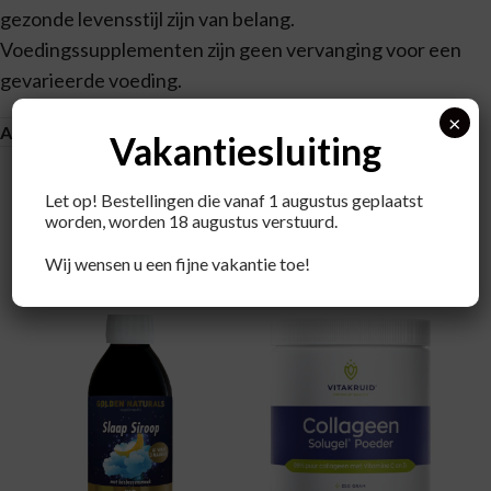
gezonde levensstijl zijn van belang.
Voedingssupplementen zijn geen vervanging voor een
gevarieerde voeding.
×
About brand
Vakantiesluiting
Let op! Bestellingen die vanaf 1 augustus geplaatst
worden, worden 18 augustus verstuurd.
Recent bekeken producten
Wij wensen u een fijne vakantie toe!