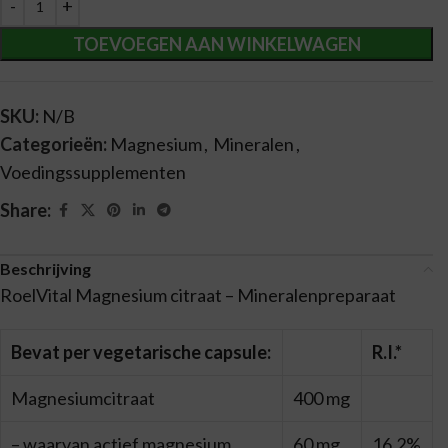
TOEVOEGEN AAN WINKELWAGEN
SKU:
N/B
Categorieën:
Magnesium
,
Mineralen
,
Voedingssupplementen
Share:
Beschrijving
RoelVital Magnesium citraat – Mineralenpreparaat
Bevat per vegetarische capsule:
R.I.*
Magnesiumcitraat
400 mg
– waarvan actief magnesium
60 mg
16,2%