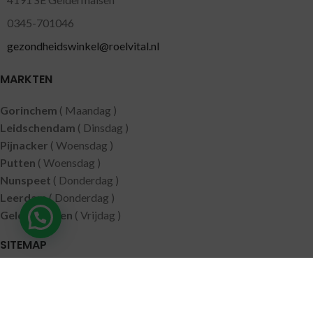
0345-701046
gezondheidswinkel@roelvital.nl
MARKTEN
Gorinchem
( Maandag )
Leidschendam
( Dinsdag )
Pijnacker
( Woensdag )
Putten
( Woensdag )
Nunspeet
( Donderdag )
Leerdam
( Donderdag )
Geldermalsen
( Vrijdag )
SITEMAP
Alle producten
Wie zijn wij
Aanbiedingen