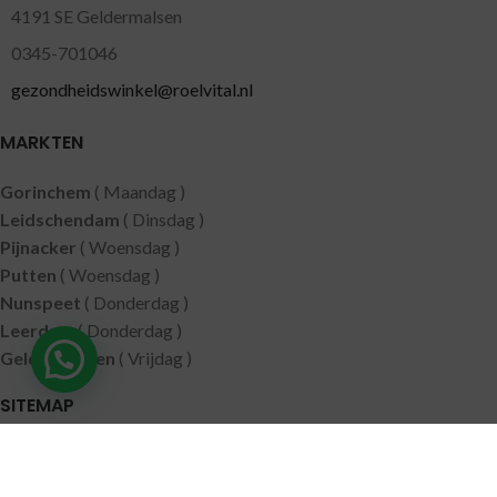
4191 SE Geldermalsen
0345-701046
gezondheidswinkel@roelvital.nl
MARKTEN
Gorinchem
( Maandag )
Leidschendam
( Dinsdag )
Pijnacker
( Woensdag )
Putten
( Woensdag )
Nunspeet
( Donderdag )
Leerdam
( Donderdag )
Geldermalsen
( Vrijdag )
SITEMAP
Alle producten
Wie zijn wij