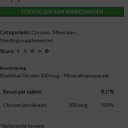
TOEVOEGEN AAN WINKELWAGEN
Categorieën:
Chroom
,
Mineralen
,
Voedingssupplementen
Share:
Beschrijving
RoelVital Chroom 200 mcg – Mineralenpreparaat
Bevat per tablet:
R.I.*%
Chroom (picolinaat)
200 mcg
500%
*Referentie Inname