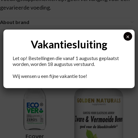
gevarieerde voeding.
About brand
×
Vakantiesluiting
Let op! Bestellingen die vanaf 1 augustus geplaatst
Recent bekeken producten
worden, worden 18 augustus verstuurd.
Wij wensen u een fijne vakantie toe!
Ecover