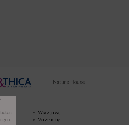
Nature House
P
ducten
Wie zijn wij
ingen
Verzending
Disclaimer