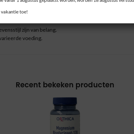
 vakantie toe!
iekte en medicijngebruik.
ensstijl zijn van belang.
varieerde voeding.
Recent bekeken producten