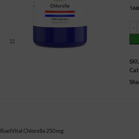
Alt
TA
Vergroten
SK
Cat
Sha
RoelVital Chlorella 250 mg