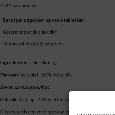
100% natuurzuiver.
Bevat per dagdosering van 6 tabletten:
Gefermenteerde chlorella*
*Rijk aan chlorofyl (bladgroen)
Ingrediënten:
Chlorella (alg).
Plantaardige tablet, 100% natuurlijk.
Bevat van nature sulfiet.
Gebruik:
3 x daags 2-8 tabletten voor de maaltijd met wat
Dit product is een voedingssupplement.
Let op! Bestellingen 