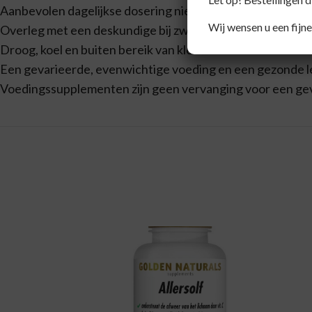
Aanbevolen dagelijkse dosering niet overschrijden.
Wij wensen u een fijne
Overleg met een deskundige bij zwangerschap, lactatie, z
Droog, koel en buiten bereik van kleine kinderen laten.
Een gevarieerde, evenwichtige voeding en een gezonde lev
Voedingssupplementen zijn geen vervanging voor een ge