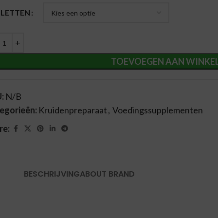
ernative:
BLETTEN
TOEVOEGEN AAN WINKE
U:
N/B
egorieën:
Kruidenpreparaat
,
Voedingssupplementen
re:
BESCHRIJVING
ABOUT BRAND