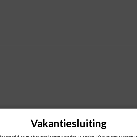
er of een vloeistof innemen, tenzij anders geadviseerd.
Vakantiesluiting
die vanaf 1 augustus geplaatst worden, worden 18 augustus verstuu