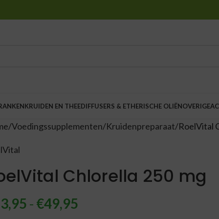
DRANKEN
KRUIDEN EN THEE
DIFFUSERS & ETHERISCHE OLIËN
OVERIGE
AC
me
Voedingssupplementen
Kruidenpreparaat
RoelVital 
lVital
oelVital Chlorella 250 mg
3,95
-
€
49,95