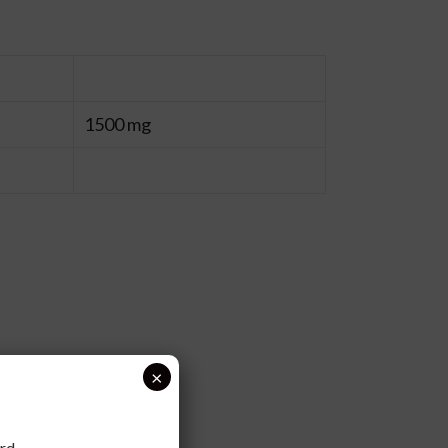
1500 mg
×
rd.