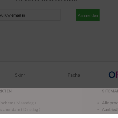
Aanmelden
Skinr
Pacha
RKTEN
SITEMA
inchem
( Maandag )
Alle pro
dschendam
( Dinsdag )
Aanbied
acker
( Woensdag )
Merken