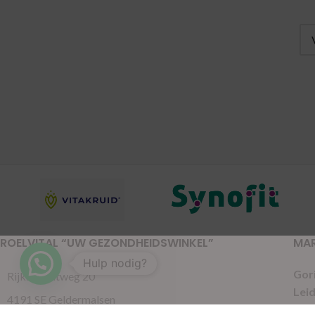
ROELVITAL “UW GEZONDHEIDSWINKEL”
MA
Hulp nodig?
Gor
Rijksstraatweg 20
Lei
4191 SE Geldermalsen
Pijn