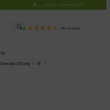
0
€
0,00
LOGIN / REGISTER
9.4
48 reviews
TIE
Chlorella 250 mg