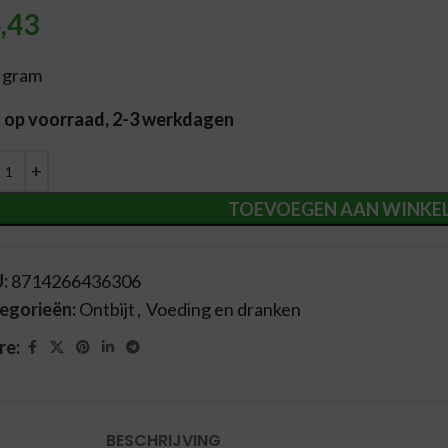
,43
 gram
t op voorraad, 2-3 werkdagen
ernative:
TOEVOEGEN AAN WINKE
U:
8714266436306
egorieën:
Ontbijt
,
Voeding en dranken
re:
BESCHRIJVING