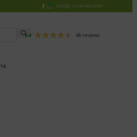
0
€
0,00
LOGIN / REGISTER
9.4
48 reviews
TIE