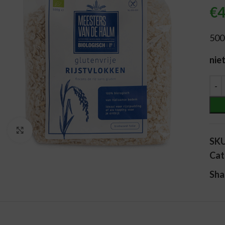
€
4
500
nie
Alt
Vergroten
SK
Cat
Sha