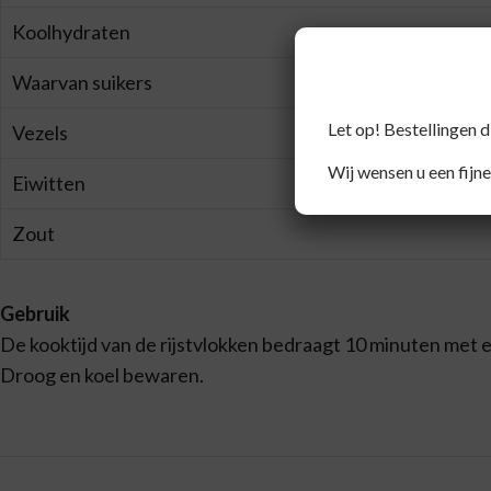
Koolhydraten
Waarvan suikers
Let op! Bestellingen 
Vezels
Wij wensen u een fijne
Eiwitten
Zout
Gebruik
De kooktijd van de rijstvlokken bedraagt 10 minuten met 
Droog en koel bewaren.