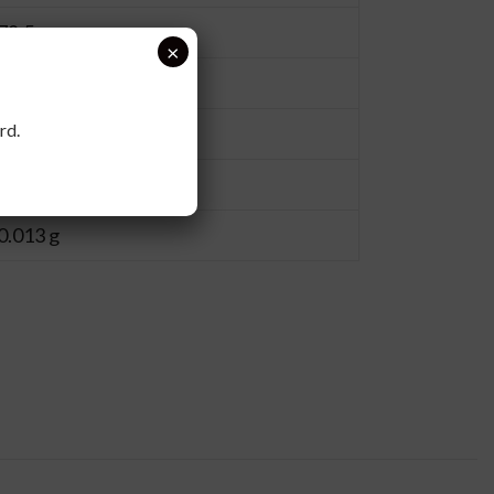
78.5 g
×
0.2 g
rd.
1.3 g
7.0 g
0.013 g