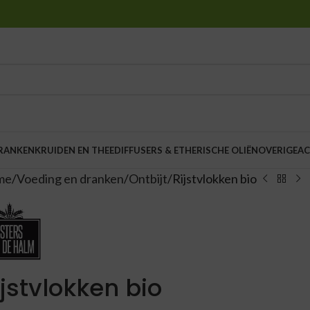
DRANKEN
KRUIDEN EN THEE
DIFFUSERS & ETHERISCHE OLIËN
OVERIGE
AC
me
Voeding en dranken
Ontbijt
Rijstvlokken bio
ijstvlokken bio