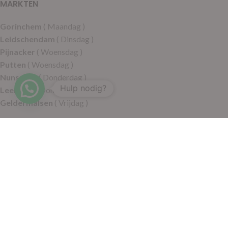
MARKTEN
Gorinchem
( Maandag )
Leidschendam
( Dinsdag )
Pijnacker
( Woensdag )
Putten
( Woensdag )
Nunspeet
( Donderdag )
Hulp nodig?
Leerdam
( Donderdag )
Geldermalsen
( Vrijdag )
SITEMAP
Alle producten
Wie zijn wij
Aanbiedingen
Verzending
Merken
Disclaimer
Privacy policy