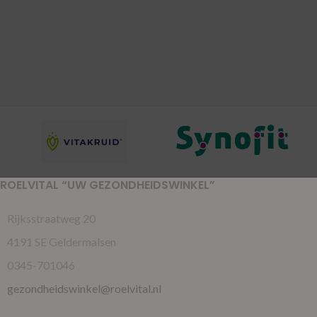
ROELVITAL “UW GEZONDHEIDSWINKEL”
Rijksstraatweg 20
4191 SE Geldermalsen
0345-701046
gezondheidswinkel@roelvital.nl