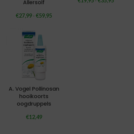
€
19,95
-
€
35,95
Allersolf
€
27,99
-
€
59,95
A. Vogel Pollinosan
hooikoorts
oogdruppels
€
12,49