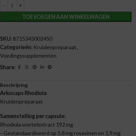
Alternative:
TOEVOEGEN AAN WINKELWAGEN
SKU:
8715345002450
Categorieën:
Kruidenpreparaat
,
Voedingssupplementen
Share:
Beschrijving
Arkocaps Rhodiola
Kruidenpreparaat
Samenstelling per capsule:
Rhodiola wortelextract 192 mg
– Gestandaardiseerd op 5,8 mg rosavinen en 1,9 mg