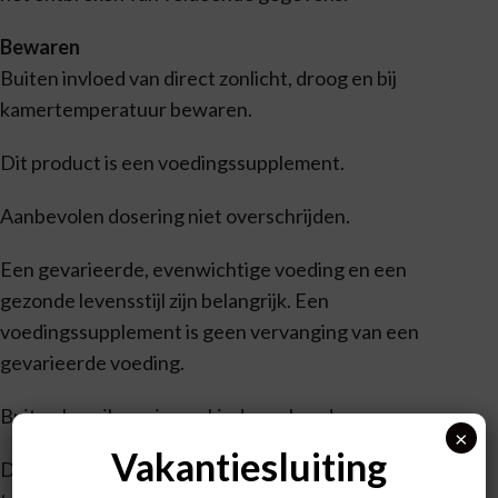
Bewaren
Buiten invloed van direct zonlicht, droog en bij
kamertemperatuur bewaren.
Dit product is een voedingssupplement.
Aanbevolen dosering niet overschrijden.
Een gevarieerde, evenwichtige voeding en een
gezonde levensstijl zijn belangrijk. Een
voedingssupplement is geen vervanging van een
gevarieerde voeding.
Buiten bereik van jonge kinderen houden.
×
Vakantiesluiting
Droog, afgesloten en bij kamertemperatuur bewaren,