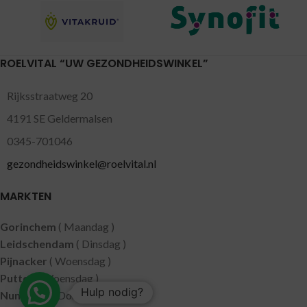
ROELVITAL “UW GEZONDHEIDSWINKEL”
Rijksstraatweg 20
4191 SE Geldermalsen
0345-701046
gezondheidswinkel@roelvital.nl
MARKTEN
Gorinchem
( Maandag )
Leidschendam
( Dinsdag )
Pijnacker
( Woensdag )
Putten
( Woensdag )
Hulp nodig?
Nunspeet
( Donderdag )