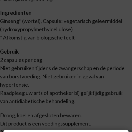
Ingredienten
Ginseng* (wortel), Capsule: vegetarisch geleermiddel
(hydroxypropylmethylcellulose)
* Afkomstig van biologische teelt
Gebruik
2 capsules per dag
Niet gebruiken tijdens de zwangerschap en de periode
van borstvoeding. Niet gebruiken in geval van
hypertensie.
Raadpleeg uw arts of apotheker bij gelijktijdig gebruik
van antidiabetische behandeling.
Droog, koel en afgesloten bewaren.
Dit product is een voedingssupplement.
Aanbevolen dosering niet overschrijden.