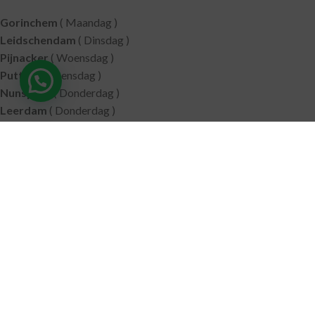
Gorinchem
( Maandag )
Leidschendam
( Dinsdag )
Pijnacker
( Woensdag )
Putten
( Woensdag )
Nunspeet
( Donderdag )
Leerdam
( Donderdag )
Geldermalsen
( Vrijdag )
SITEMAP
Alle producten
Wie zijn wij
Aanbiedingen
Verzending
Merken
Disclaimer
Privacy policy
Algemene voorwaarden