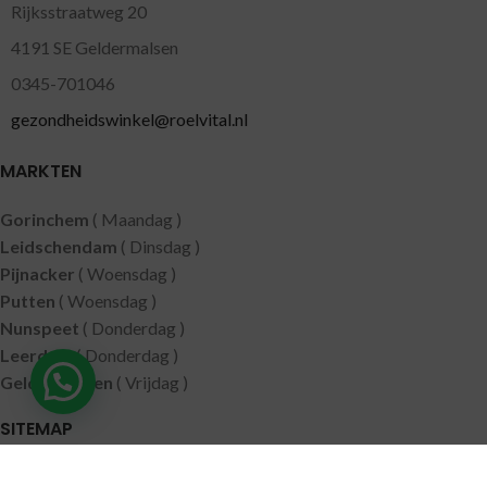
Rijksstraatweg 20
4191 SE Geldermalsen
0345-701046
gezondheidswinkel@roelvital.nl
MARKTEN
Gorinchem
( Maandag )
Leidschendam
( Dinsdag )
Pijnacker
( Woensdag )
Putten
( Woensdag )
Nunspeet
( Donderdag )
Leerdam
( Donderdag )
Geldermalsen
( Vrijdag )
SITEMAP
Alle producten