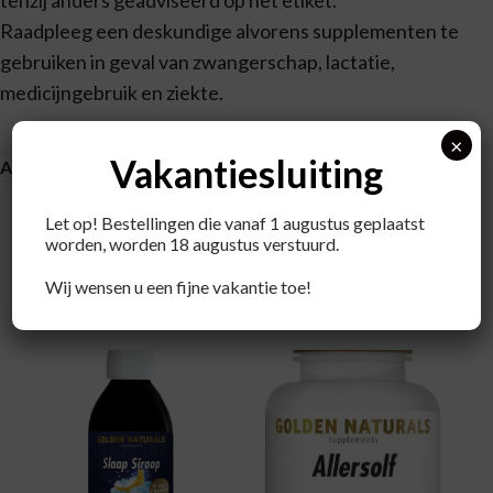
tenzij anders geadviseerd op het etiket.
Raadpleeg een deskundige alvorens supplementen te
gebruiken in geval van zwangerschap, lactatie,
medicijngebruik en ziekte.
×
Vakantiesluiting
Aanvullende informatie
Let op! Bestellingen die vanaf 1 augustus geplaatst
worden, worden 18 augustus verstuurd.
Wij wensen u een fijne vakantie toe!
Recent bekeken producten