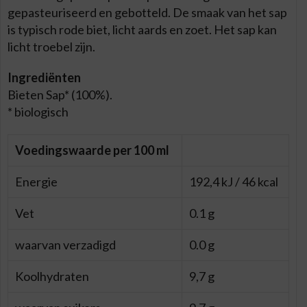
gepasteuriseerd en gebotteld. De smaak van het sap
is typisch rode biet, licht aards en zoet. Het sap kan
licht troebel zijn.
Ingrediënten
Bieten Sap* (100%).
* biologisch
Voedingswaarde per 100 ml
Energie
192,4 kJ / 46 kcal
Vet
0.1 g
waarvan verzadigd
0.0 g
Koolhydraten
9,7 g