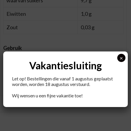
waarvan suikers
9,7 g
Eiwitten
1,0 g
Zout
0,03 g
Gebruik
Goed schudden voor gebruik.
×
Vakantiesluiting
Bewaren
Koel en donker bewaren. Houdbaarheid: Na opening
Let op! Bestellingen die vanaf 1 augustus geplaatst
beperkt houdbaar bij maximaal 7°C.
worden, worden 18 augustus verstuurd.
Wij wensen u een fijne vakantie toe!