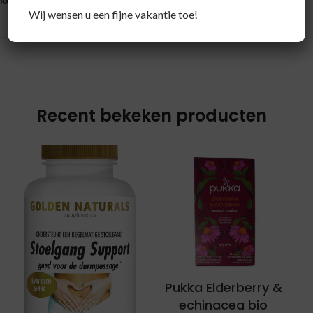
Wij wensen u een fijne vakantie toe!
Recent bekeken producten
Pukka Elderberry &
echinacea bio