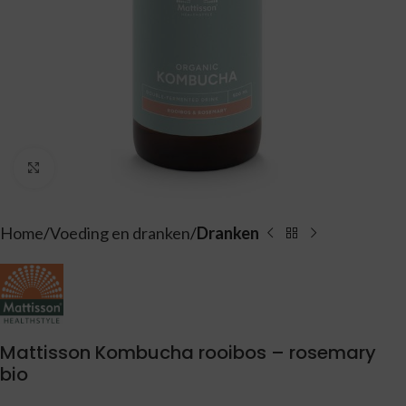
Vergroten
Home
Voeding en dranken
Dranken
Mattisson Kombucha rooibos – rosemary
bio