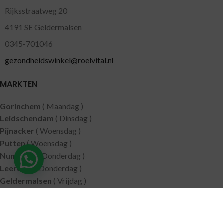
Rijksstraatweg 20
4191 SE Geldermalsen
0345-701046
gezondheidswinkel@roelvital.nl
MARKTEN
Gorinchem
( Maandag )
Leidschendam
( Dinsdag )
Pijnacker
( Woensdag )
Putten
( Woensdag )
Nunspeet
( Donderdag )
Leerdam
( Donderdag )
Geldermalsen
( Vrijdag )
SITEMAP