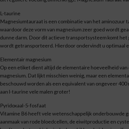
L-taurine
Magnesiumtauraat is een combinatie van het aminozuur t
waardoor deze vorm van magnesium zeer goed wordt geabso
dunne darm. Door dit actieve transportsysteem komt het 
wordt getransporteerd. Hierdoor ondervindt u optimaal 
Elementair magnesium
Op een etiket dient altijd de elementaire hoeveelheid va
magnesium. Dat lijkt misschien weinig, maar een element
beschouwd worden als een equivalent van ongeveer 400
aan l-taurine vele malen groter!
Pyridoxaal-5-fosfaat
Vitamine B6 heeft vele wetenschappelijk onderbouwde ge
aanmaak van rode bloedcellen, de eiwitproductie en cyste