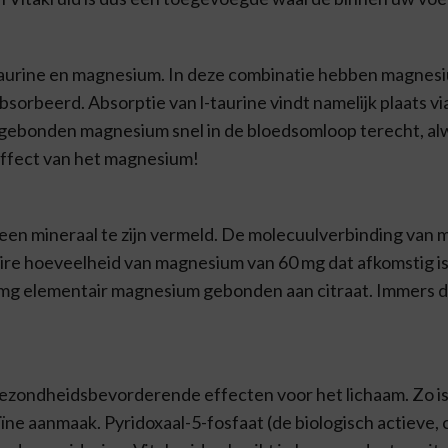
aurine en magnesium. In deze combinatie hebben magnesiu
rbeerd. Absorptie van l-taurine vindt namelijk plaats v
gebonden magnesium snel in de bloedsomloop terecht, alw
effect van het magnesium!
n een mineraal te zijn vermeld. De molecuulverbinding va
aire hoeveelheid van magnesium van 60 mg dat afkomstig i
 mg elementair magnesium gebonden aan citraat. Immer
zondheidsbevorderende effecten voor het lichaam. Zo is
ïne aanmaak. Pyridoxaal-5-fosfaat (de biologisch actieve