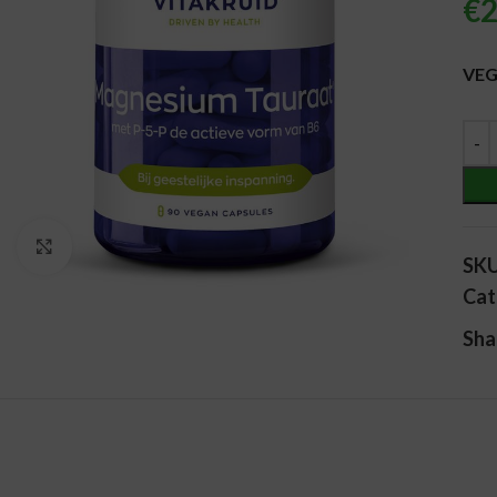
€
2
Alt
VEG
Vergroten
SK
Cat
Sha