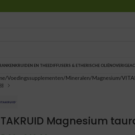
DRANKEN
KRUIDEN EN THEE
DIFFUSERS & ETHERISCHE OLIËN
OVERIGE
AC
me
Voedingssupplementen
Mineralen
Magnesium
VITA
ITAKRUID Magnesium taur