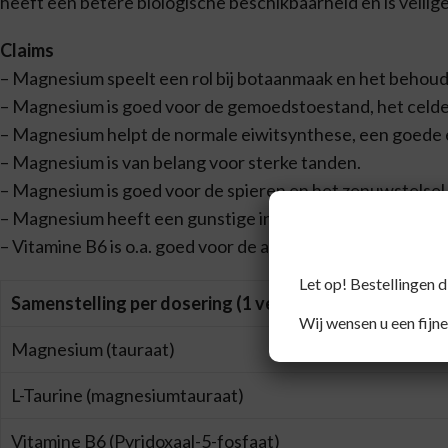
heeft een betere biologische beschikbaarheid en is veilige
Claims
– Magnesium speelt een rol bij botaanmaak en het behoud
– Magnesium is goed voor de gemoedstoestand, het celde
– Magnesium helpt de normale eiwitsynthese, een goede 
– Magnesium is van belang voor sterke tanden.
– Magnesium is goed voor de spieren en het zenuwstelsel
– Magnesium heeft een gunstige invloed op de verminderi
– Vitamine B6 is o.a. goed voor de aanmaak van rode bloed
Let op! Bestellingen 
Samenstelling per dosering (1 vegan capsule):
Wij wensen u een fijne
Magnesium (tauraat)
L-Taurine (magnesiumtauraat)
Vitamine B6 (Pyridoxaal-5-fosfaat)