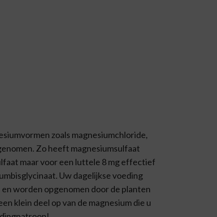
nesiumvormen zoals magnesiumchloride,
pgenomen. Zo heeft magnesiumsulfaat
faat maar voor een luttele 8 mg effectief
mbisglycinaat. Uw dagelijkse voeding
en en worden opgenomen door de planten
en klein deel op van de magnesium die u
edingpatroon!