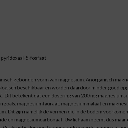
 pyridoxaal-5-fosfaat
rganisch gebonden vorm van magnesium. Anorganisch mag
ologisch beschikbaar en worden daardoor minder goed o
%. Dit betekent dat een dosering van 200 mg magnesiumsul
en zoals, magnesiumtauraat, magnesiummalaat en magnesiu
m. Dit zijn namelijk de vormen die in de bodem voorkom
oxide en magnesiumcarbonaat. Uw lichaam neemt dus maar e
an Vitakruid is dus een toegevoegde waarde binnen uw vo