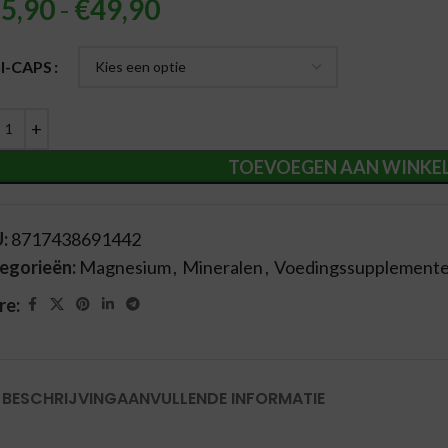
5,90
-
€
49,90
ernative:
I-CAPS
TOEVOEGEN AAN WINKE
U:
8717438691442
egorieën:
Magnesium
,
Mineralen
,
Voedingssupplement
re:
BESCHRIJVING
AANVULLENDE INFORMATIE