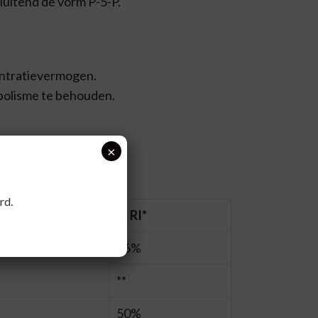
sluitend de vorm P-5-P.
entratievermogen.
bolisme te behouden.
×
rd.
% RI*
16%
**
50%