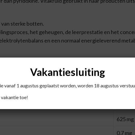
r dan pyridoxine. Vitakruid gebruikt in haar producten uit
 van sterke botten.
lingsproces, het geheugen, de leerprestatie en het conc
elektrolytenbalans en een normaal energieleverend meta
ng van vermoeidheid en futloosheid.
Vakantiesluiting
cellen, de eiwitproductie en cysteïne aanmaak.
die vanaf 1 augustus geplaatst worden, worden 18 augustus verstuu
 vakantie toe!
60 mg
625 mg
0,7 mg