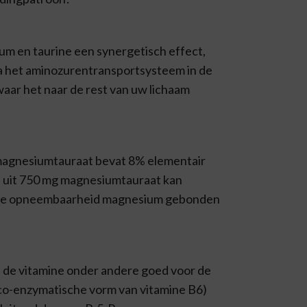
m en taurine een synergetisch effect,
ia het aminozurentransportsysteem in de
aar het naar de rest van uw lichaam
n magnesiumtauraat bevat 8% elementair
s uit 750 mg magnesiumtauraat kan
s de opneembaarheid magnesium gebonden
 de vitamine onder andere goed voor de
, co-enzymatische vorm van vitamine B6)