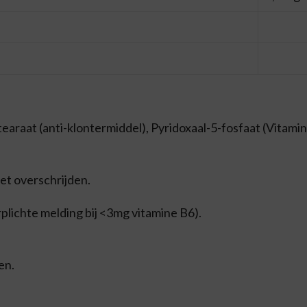
raat (anti-klontermiddel), Pyridoxaal-5-fosfaat (Vitamin
et overschrijden.
rplichte melding bij <3mg vitamine B6).
en.