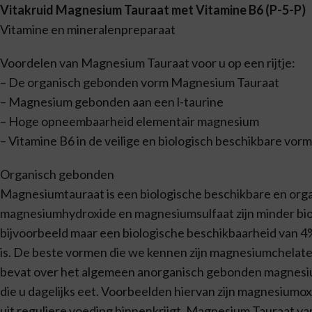
Vitakruid Magnesium Tauraat met Vitamine B6 (P-5-P)
Vitamine en mineralenpreparaat
Voordelen van Magnesium Tauraat voor u op een rijtje:
– De organisch gebonden vorm Magnesium Tauraat
– Magnesium gebonden aan een l-taurine
– Hoge opneembaarheid elementair magnesium
– Vitamine B6 in de veilige en biologisch beschikbare vorm
Organisch gebonden
Magnesiumtauraat is een biologische beschikbare en o
magnesiumhydroxide en magnesiumsulfaat zijn minder bi
bijvoorbeeld maar een biologische beschikbaarheid van 4
is. De beste vormen die we kennen zijn magnesiumchelat
bevat over het algemeen anorganisch gebonden magnesiu
die u dagelijks eet. Voorbeelden hiervan zijn magnesium
uit reguliere voeding binnenkrijgt. Magnesium Tauraat v