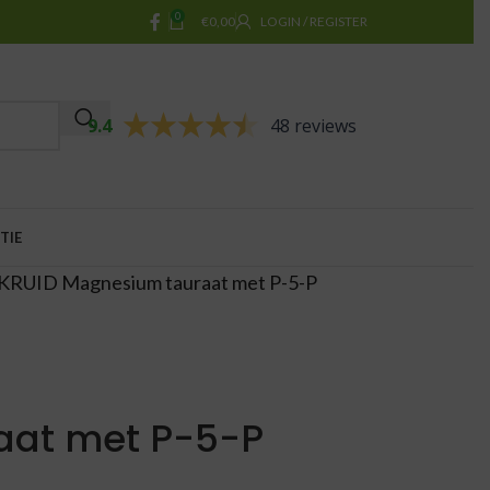
0
€
0,00
LOGIN / REGISTER
9.4
48 reviews
TIE
KRUID Magnesium tauraat met P-5-P
aat met P-5-P