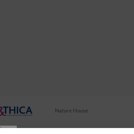
Nature House
P