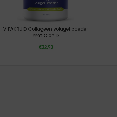
VITAKRUID Collageen solugel poeder
met C en D
€
22,90