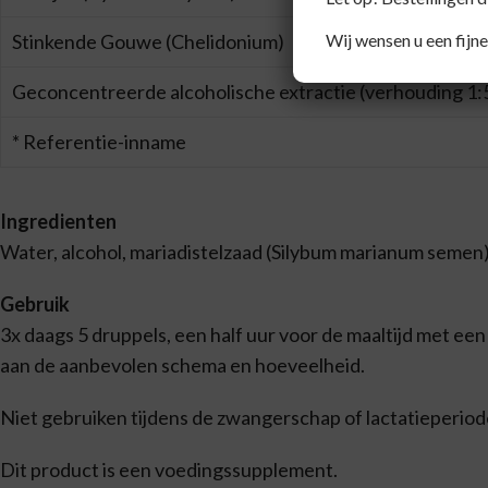
Wij wensen u een fijne
Stinkende Gouwe (Chelidonium)
Geconcentreerde alcoholische extractie (verhouding 1:
* Referentie-inname
Ingredienten
Water, alcohol, mariadistelzaad (Silybum marianum semen)
Gebruik
3x daags 5 druppels, een half uur voor de maaltijd met e
aan de aanbevolen schema en hoeveelheid.
Niet gebruiken tijdens de zwangerschap of lactatieperiod
Dit product is een voedingssupplement.