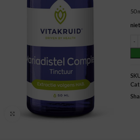
50 
nie
Alt
SK
Cat
Sha
Vergroten