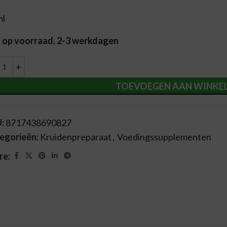
ml
t op voorraad, 2-3 werkdagen
ernative:
TOEVOEGEN AAN WINKE
U:
8717438690827
egorieën:
Kruidenpreparaat
,
Voedingssupplementen
re: