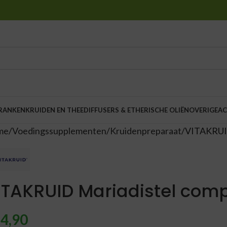
DRANKEN
KRUIDEN EN THEE
DIFFUSERS & ETHERISCHE OLIËN
OVERIGE
AC
me
Voedingssupplementen
Kruidenpreparaat
VITAKRUID
ITAKRUID Mariadistel comp
4,90