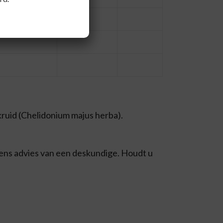
20%
kruid (Chelidonium majus herba).
gens advies van een deskundige. Houdt u