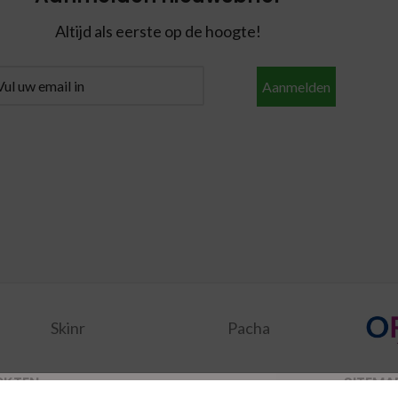
Altijd als eerste op de hoogte!
Aanmelden
Skinr
Pacha
RKTEN
SITEMA