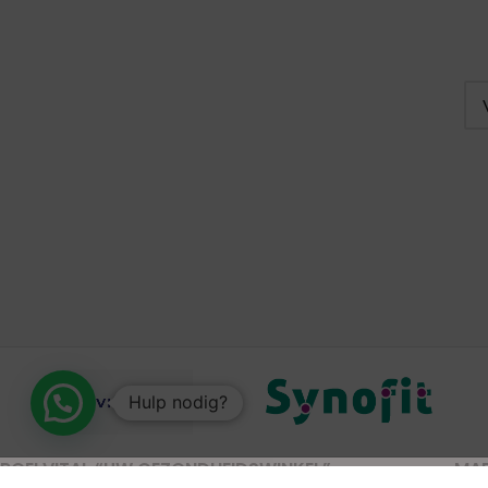
Hulp nodig?
ROELVITAL “UW GEZONDHEIDSWINKEL”
MA