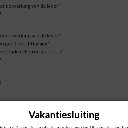
gende werking van de lever*
*
gende werking van de lever*
een goede vochtbalans*
n gezonde cellen en weefsels*
*
g
Vakantiesluiting
die vanaf 1 augustus geplaatst worden, worden 18 augustus verstuu