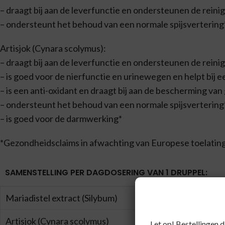
– draagt bij aan de leverfunctie en ondersteunen de reini
– ondersteunt het behoud van een normale spijsvertering
Artisjok (Cynara scolymus):
– draagt bij aan de leverfunctie en ondersteunen de reini
– is goed voor de nierfunctie en urinewegen en helpt bij 
– is een anti-oxidant en draagt bij aan de bescherming va
– ondersteunt het behoud van een normale spijsvertering
– is goed voor de darmwerking*
*Gezondheidsclaims in afwachting van Europese toelatin
SAMENSTELLING PER DAGDOSERING VAN 1 DRUPPEL:
Mariadistel extract (Silybum)
Artisjok (Cynara scolymus)
Let op! Bestellingen 