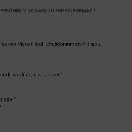
BESCHRIJVING
AANVULLENDE INFORMATIE
ex van Mariadistel, Chelidonium en Artisjok.
gende werking van de lever*
piegel*
*