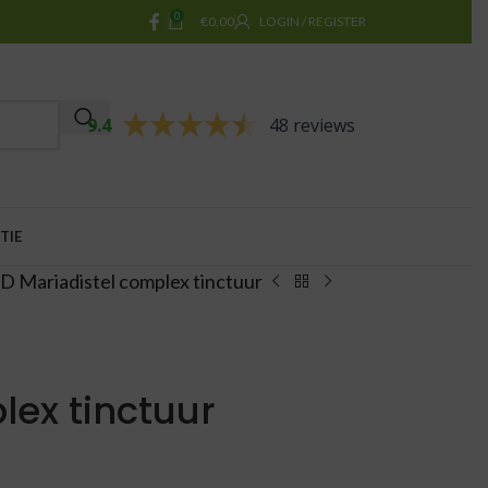
0
€
0,00
LOGIN / REGISTER
9.4
48 reviews
TIE
 Mariadistel complex tinctuur
lex tinctuur