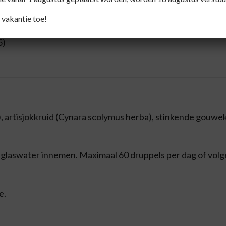
 vakantie toe!
5)
, artisjokkruid (Cynara scolymus herba), stinkende gouwe
en glaswater innemen. Maximaal 60 druppels per dag of vol
e.