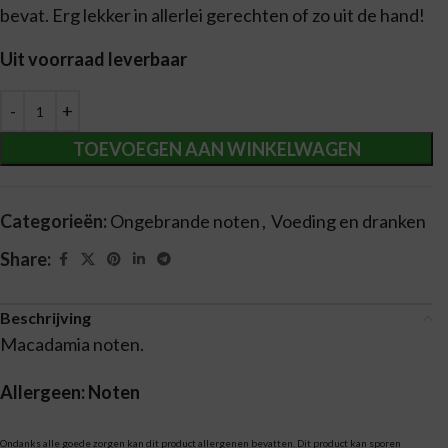
bevat. Erg lekker in allerlei gerechten of zo uit de hand!
Uit voorraad leverbaar
Alternative:
TOEVOEGEN AAN WINKELWAGEN
Categorieën:
Ongebrande noten
,
Voeding en dranken
Share:
Beschrijving
Macadamia noten.
Allergeen: Noten
Ondanks alle goede zorgen kan dit product allergenen bevatten. Dit product kan sporen