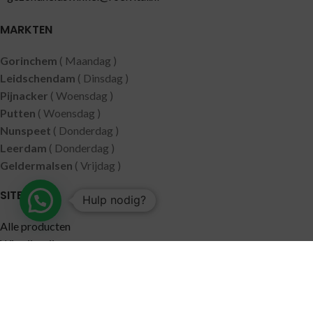
MARKTEN
Gorinchem
( Maandag )
Leidschendam
( Dinsdag )
Pijnacker
( Woensdag )
Putten
( Woensdag )
Nunspeet
( Donderdag )
Leerdam
( Donderdag )
Geldermalsen
( Vrijdag )
SITEMAP
Hulp nodig?
Alle producten
Wie zijn wij
Aanbiedingen
Verzending
Merken