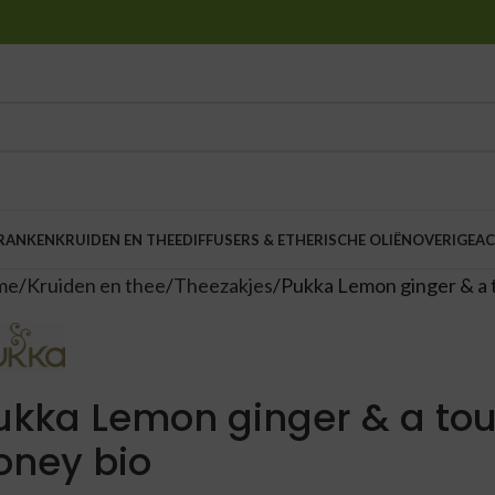
DRANKEN
KRUIDEN EN THEE
DIFFUSERS & ETHERISCHE OLIËN
OVERIGE
AC
me
Kruiden en thee
Theezakjes
Pukka Lemon ginger & a 
ukka Lemon ginger & a to
oney bio