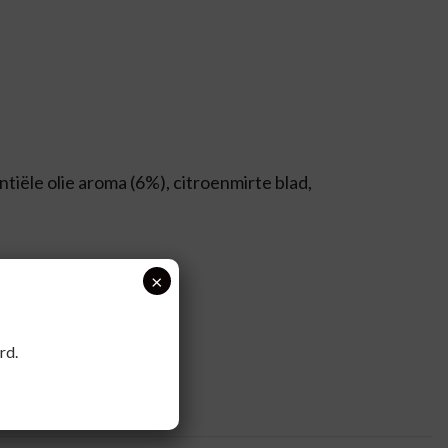
iële olie aroma (6%), citroenmirte blad,
×
rd.