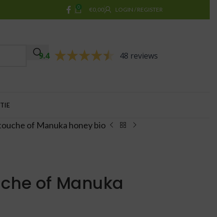
0
€
0,00
LOGIN / REGISTER
9.4
48 reviews
TIE
touche of Manuka honey bio
uche of Manuka