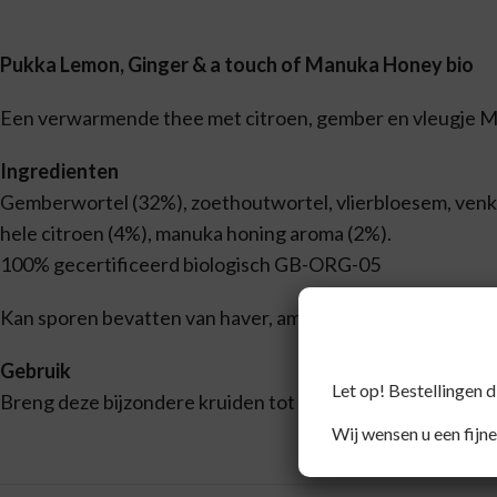
Pukka Lemon, Ginger & a touch of Manuka Honey bio
Een verwarmende thee met citroen, gember en vleugje M
Ingredienten
Gemberwortel (32%), zoethoutwortel, vlierbloesem, venkel
hele citroen (4%), manuka honing aroma (2%).
100% gecertificeerd biologisch GB-ORG-05
Kan sporen bevatten van haver, amandelen, melk, selderij
Gebruik
Let op! Bestellingen 
Breng deze bijzondere kruiden tot leven door ze tot 5 min
Wij wensen u een fijne