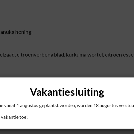
anuka honing.
zaad, citroenverbena blad, kurkuma wortel, citroen essent
 en mosterd.
Vakantiesluiting
die vanaf 1 augustus geplaatst worden, worden 18 augustus verstuu
uten in vers gekookt water te laten trekken.
 vakantie toe!