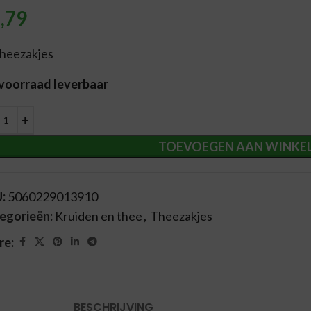
,79
theezakjes
 voorraad leverbaar
ernative:
TOEVOEGEN AAN WINKE
U:
5060229013910
egorieën:
Kruiden en thee
,
Theezakjes
re:
BESCHRIJVING