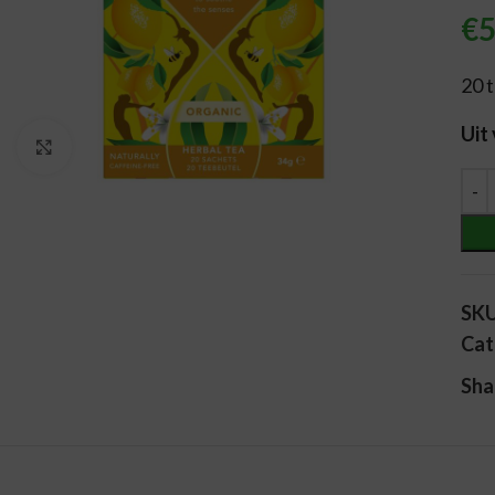
€
5
20 
Uit
Vergroten
Alt
SK
Cat
Sha