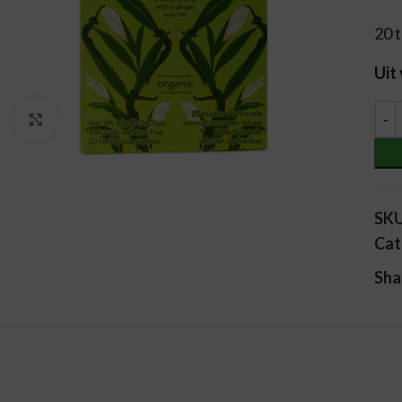
20 
Uit
Alt
Vergroten
SK
Cat
Sha