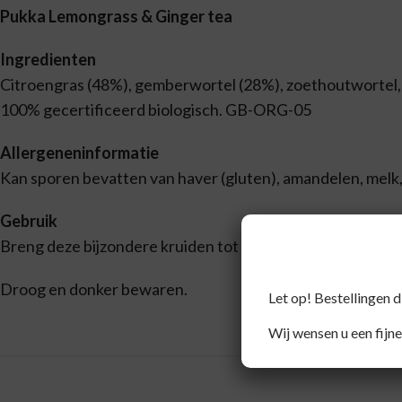
Pukka Lemongrass & Ginger tea
Ingredienten
Citroengras (48%), gemberwortel (28%), zoethoutwortel, 
100% gecertificeerd biologisch. GB-ORG-05
Allergeneninformatie
Kan sporen bevatten van haver (gluten), amandelen, melk,
Gebruik
Breng deze bijzondere kruiden tot leven door ze tot 15 mi
Droog en donker bewaren.
Let op! Bestellingen 
Wij wensen u een fijne