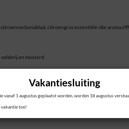
citroenverbenablad, citroengras essentiële olie aroma (4
 selderij en mosterd
nuten in vers gekookt water te laten trekken.
Vakantiesluiting
die vanaf 1 augustus geplaatst worden, worden 18 augustus verstuu
 vakantie toe!