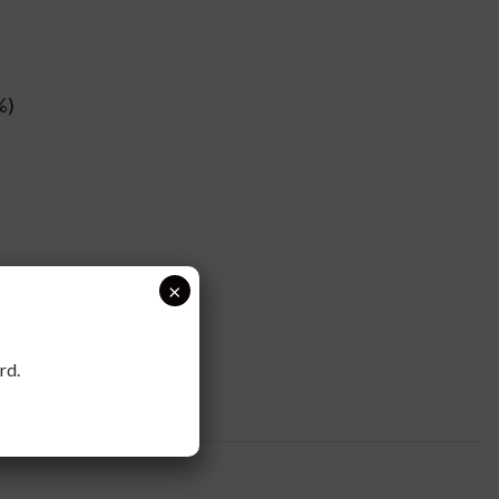
%)
×
rd.