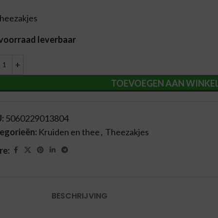
theezakjes
 voorraad leverbaar
ernative:
TOEVOEGEN AAN WINKE
U:
5060229013804
egorieën:
Kruiden en thee
,
Theezakjes
re:
BESCHRIJVING