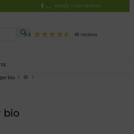
0
€
0,00
LOGIN / REGISTER
9.4
48 reviews
TIE
er bio
 bio