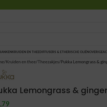
DRANKEN
KRUIDEN EN THEE
DIFFUSERS & ETHERISCHE OLIËN
OVERIGE
AC
me
Kruiden en thee
Theezakjes
Pukka Lemongrass & ging
ukka Lemongrass & ginger
,79