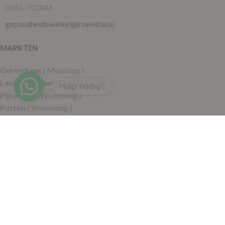
0345-701046
gezondheidswinkel@roelvital.nl
MARKTEN
Gorinchem
( Maandag )
Leidschendam
( Dinsdag )
Hulp nodig?
Pijnacker
( Woensdag )
Putten
( Woensdag )
Nunspeet
( Donderdag )
Leerdam
( Donderdag )
Geldermalsen
( Vrijdag )
SITEMAP
Alle producten
Wie zijn wij
Aanbiedingen