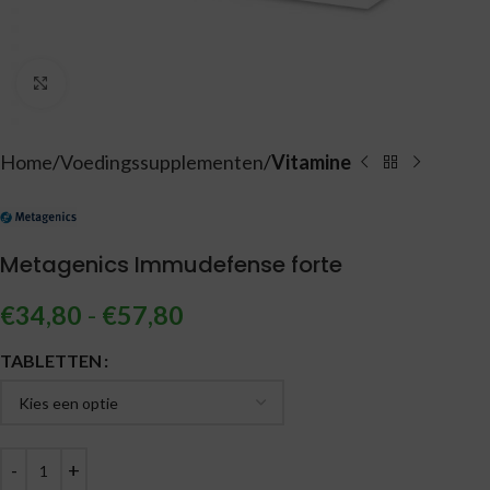
Vergroten
Home
Voedingssupplementen
Vitamine
Metagenics Immudefense forte
€
34,80
-
€
57,80
Alternative:
TABLETTEN