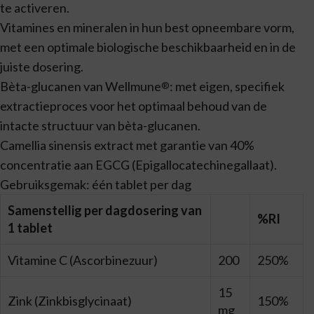
te activeren.
Vitamines en mineralen in hun best opneembare vorm,
met een optimale biologische beschikbaarheid en in de
juiste dosering.
Bèta-glucanen van Wellmune
: met eigen, specifiek
®
extractieproces voor het optimaal behoud van de
intacte structuur van bèta-glucanen.
Camellia sinensis extract met garantie van 40%
concentratie aan EGCG (Epigallocatechinegallaat).
Gebruiksgemak: één tablet per dag
Samenstellig per dagdosering van
%RI
1 tablet
Vitamine C (Ascorbinezuur)
200
250%
15
Zink (Zinkbisglycinaat)
150%
mg