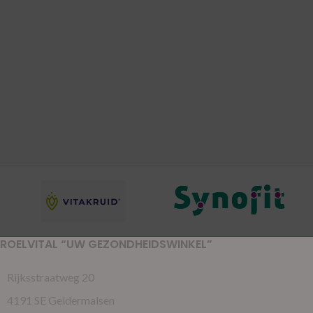
ROELVITAL “UW GEZONDHEIDSWINKEL”
Rijksstraatweg 20
4191 SE Geldermalsen