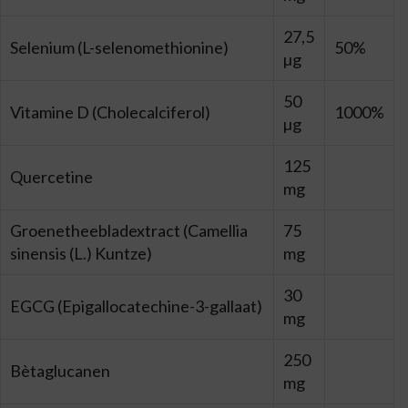
27,5
Selenium (L-selenomethionine)
50%
µg
50
Vitamine D (Cholecalciferol)
1000%
µg
125
Quercetine
mg
Groenetheebladextract (Camellia
75
sinensis (L.) Kuntze)
mg
30
EGCG (Epigallocatechine-3-gallaat)
mg
250
Bètaglucanen
mg