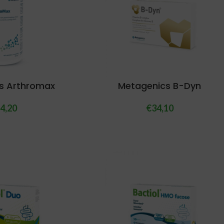
s Arthromax
Metagenics B-Dyn
4,20
€
34,10