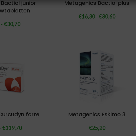
Bactiol junior
Metagenics Bactiol plus
wtabletten
€
16,30
-
€
80,60
0
-
€
30,70
Curcudyn forte
Metagenics Eskimo 3
-
€
119,70
€
25,20