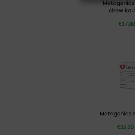
Metagenics 
chew kau
€
17,8
Metagenics 
€
25,20