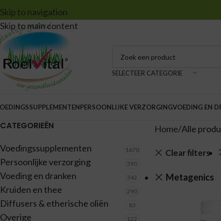
Skip to navigation
Skip to main content
SELECTEER CATEGORIE
OEDINGSSUPPLEMENTEN
PERSOONLIJKE VERZORGING
VOEDING EN 
CATEGORIEËN
Home
Alle prod
Voedingssupplementen
1670
Clear filters
Persoonlijke verzorging
390
Voeding en dranken
Metagenics
342
Kruiden en thee
290
Diffusers & etherische oliën
83
Overige
122