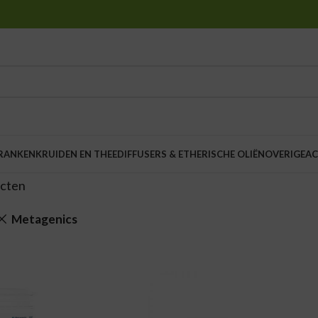
DRANKEN
KRUIDEN EN THEE
DIFFUSERS & ETHERISCHE OLIËN
OVERIGE
AC
ucten
Metagenics