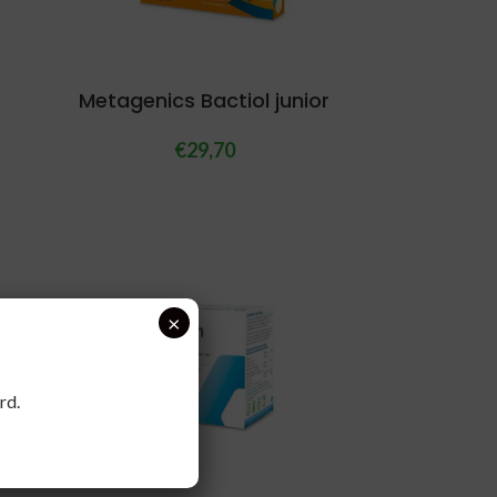
Metagenics Bactiol junior
€
29,70
×
rd.