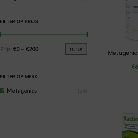
FILTER OP PRIJS
Prijs:
€0
—
€200
FILTER
Metagenic
€
6
FILTER OP MERK
Metagenics
(24)