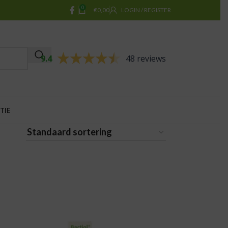
0
€
0,00
LOGIN / REGISTER
9.4
48 reviews
TIE