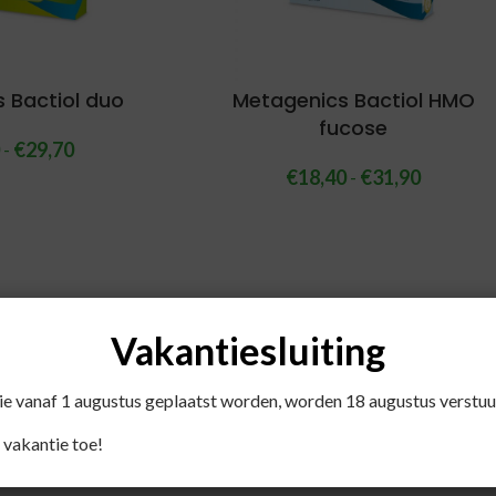
 Bactiol duo
Metagenics Bactiol HMO
fucose
0
-
€
29,70
€
18,40
-
€
31,90
Vakantiesluiting
die vanaf 1 augustus geplaatst worden, worden 18 augustus verstuu
 vakantie toe!