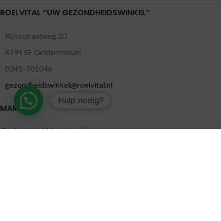
ROELVITAL “UW GEZONDHEIDSWINKEL”
Rijksstraatweg 20
4191 SE Geldermalsen
0345-701046
gezondheidswinkel@roelvital.nl
Hulp nodig?
MARKTEN
Gorinchem
( Maandag )
Leidschendam
( Dinsdag )
Pijnacker
( Woensdag )
Putten
( Woensdag )
Nunspeet
( Donderdag )
Leerdam
( Donderdag )
Geldermalsen
( Vrijdag )