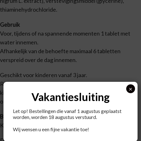
nigrum L. extract), verstevigingsmiddel (glycerine),
thiaminehydrochloride.
Gebruik
Voor, tijdens of na spannende momenten 1 tablet met
water innemen.
Afhankelijk van de behoefte maximaal 6 tabletten
verspreid over de dag innemen.
Geschikt voor kinderen vanaf 3 jaar.
Raadpleeg vóór gebruik een deskundige in geval van
×
kinderwens, zwangerschap en/of borstvoeding, ziekte
Vakantiesluiting
of medicijngebruik.
Let op! Bestellingen die vanaf 1 augustus geplaatst
Bewaren
worden, worden 18 augustus verstuurd.
Koel, droog en afgesloten bewaren.
Wij wensen u een fijne vakantie toe!
Dit product is een voedingssupplement.