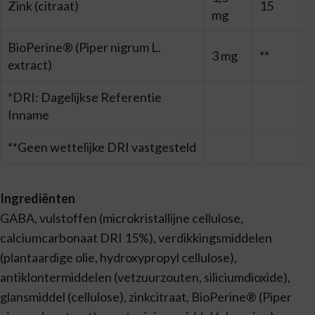
Zink (citraat)
15
mg
BioPerine® (Piper nigrum L.
3 mg
**
extract)
*DRI: Dagelijkse Referentie
Inname
**Geen wettelijke DRI vastgesteld
Ingrediënten
GABA, vulstoffen (microkristallijne cellulose,
calciumcarbonaat DRI 15%), verdikkingsmiddelen
(plantaardige olie, hydroxypropyl cellulose),
antiklontermiddelen (vetzuurzouten, siliciumdioxide),
glansmiddel (cellulose), zinkcitraat, BioPerine® (Piper