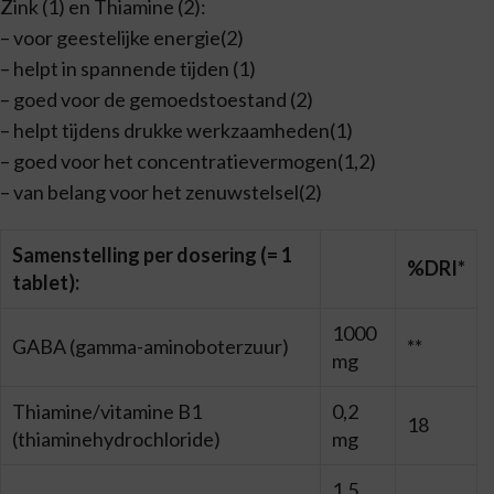
Zink (1) en Thiamine (2):
– voor geestelijke energie(2)
– helpt in spannende tijden (1)
– goed voor de gemoedstoestand (2)
– helpt tijdens drukke werkzaamheden(1)
– goed voor het concentratievermogen(1,2)
– van belang voor het zenuwstelsel(2)
Samenstelling per dosering (= 1
%DRI*
tablet):
1000
GABA (gamma-aminoboterzuur)
**
mg
Thiamine/vitamine B1
0,2
18
(thiaminehydrochloride)
mg
1,5