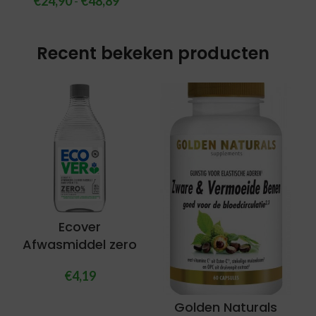
€
24,90
-
€
48,89
Recent bekeken producten
Ecover
Afwasmiddel zero
€
4,19
Golden Naturals