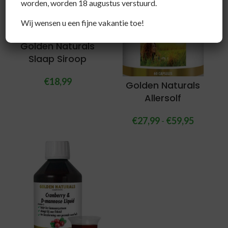
worden, worden 18 augustus verstuurd.
Wij wensen u een fijne vakantie toe!
Golden Naturals
Slaap Siroop
€
18,99
Golden Naturals
Allersolf
€
27,99
-
€
59,95