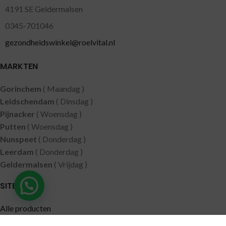
4191 SE Geldermalsen
0345-701046
gezondheidswinkel@roelvital.nl
MARKTEN
Gorinchem
( Maandag )
Leidschendam
( Dinsdag )
Pijnacker
( Woensdag )
Putten
( Woensdag )
Nunspeet
( Donderdag )
Leerdam
( Donderdag )
Geldermalsen
( Vrijdag )
SITEMAP
Alle producten
Wie zijn wij