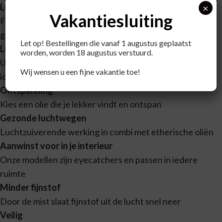
Luchtbevochtiging
×
Vakantiesluiting
Fijn bij een droge huid, als de verwarming aan staat en
goed voor kamerplanten
Let op! Bestellingen die vanaf 1 augustus geplaatst
Luchtzuiverend
worden, worden 18 augustus verstuurd.
Ultrasone verdampers zorgen voor meer negatieve
Wij wensen u een fijne vakantie toe!
ionen in de lucht
Ontspanning
Kies een olie die je lekker vindt en ontspan
Gezonde luchtwegen
Luchtzuiverende werking in combi met etherische oliën
Aanwinst voor in je interieur
Onze modellen zijn eyecatchers en passen in iedere
ruimte
Minder fijnstof
Door de mist slaat fijnstof uit de lucht snel neer
Veilig