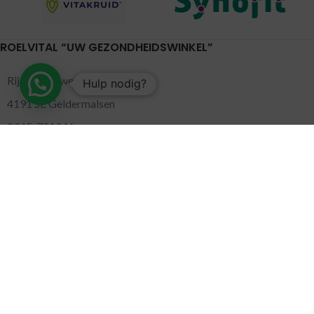
ROELVITAL “UW GEZONDHEIDSWINKEL”
Rijksstraatweg 20
Hulp nodig?
4191 SE Geldermalsen
0345-701046
gezondheidswinkel@roelvital.nl
MARKTEN
Gorinchem
( Maandag )
Leidschendam
( Dinsdag )
Pijnacker
( Woensdag )
Putten
( Woensdag )
Nunspeet
( Donderdag )
Leerdam
( Donderdag )