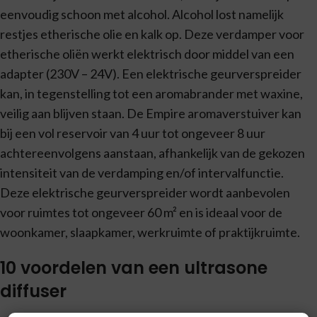
eenvoudig schoon met alcohol. Alcohol lost namelijk
restjes etherische olie en kalk op. Deze verdamper voor
etherische oliën werkt elektrisch door middel van een
adapter (230V – 24V). Een elektrische geurverspreider
kan, in tegenstelling tot een aromabrander met waxine,
veilig aan blijven staan. De Empire aromaverstuiver kan
bij een vol reservoir van 4 uur tot ongeveer 8 uur
achtereenvolgens aanstaan, afhankelijk van de gekozen
intensiteit van de verdamping en/of intervalfunctie.
Deze elektrische geurverspreider wordt aanbevolen
voor ruimtes tot ongeveer 60 m² en is ideaal voor de
woonkamer, slaapkamer, werkruimte of praktijkruimte.
10 voordelen van een ultrasone
diffuser