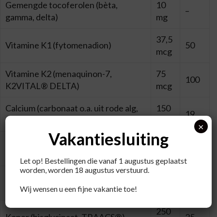
Gemengde tocoferolen (bèta,
10
–
gamma, delta)
mg
37,5
Vitamine K1 (fytomenadion)
50
mcg
Vitamine K2 (menaquinon-7,
75
100
K2VITAL® DELTA)
mcg
Calcium (carbonaat o.a. uit rode alg,
150
19
Aquamin® Calcium,)
mg
×
Vakantiesluiting
IJzer (bisglycinaat, Ferrochel®,
7 mg
50
TRAACS®)
Let op! Bestellingen die vanaf 1 augustus geplaatst
worden, worden 18 augustus verstuurd.
75
Jodium (kaliumjodide)
50
mcg
Wij wensen u een fijne vakantie toe!
250