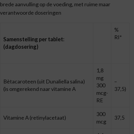
brede aanvulling op de voeding, met ruime maar
verantwoorde doseringen
%
RI*
Samenstelling per tablet:
(dagdosering)
1,8
mg
Bètacaroteen (uit Dunaliella salina)
–
300
(is omgerekend naar vitamine A
37,5)
mcg-
RE
300
Vitamine A (retinylacetaat)
37,5
mcg