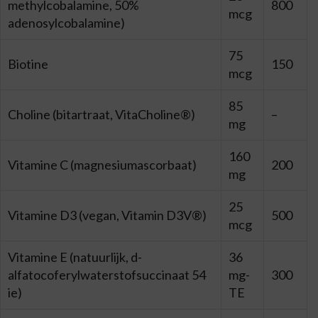
methylcobalamine, 50%
800
mcg
adenosylcobalamine)
75
Biotine
150
mcg
85
Choline (bitartraat, VitaCholine®)
–
mg
160
Vitamine C (magnesiumascorbaat)
200
mg
25
Vitamine D3 (vegan, Vitamin D3V®)
500
mcg
Vitamine E (natuurlijk, d-
36
alfatocoferylwaterstofsuccinaat 54
mg-
300
ie)
TE