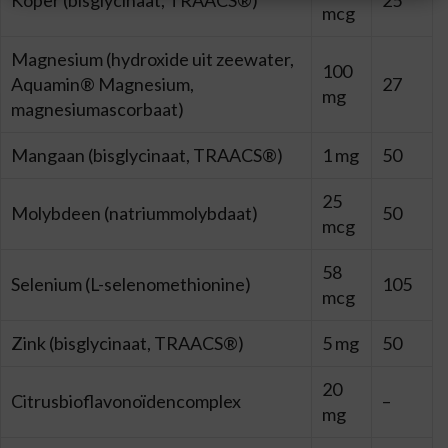
Koper (bisglycinaat, TRAACS®)
25
mcg
Magnesium (hydroxide uit zeewater,
100
Aquamin® Magnesium,
27
mg
magnesiumascorbaat)
Mangaan (bisglycinaat, TRAACS®)
1 mg
50
25
Molybdeen (natriummolybdaat)
50
mcg
58
Selenium (L-selenomethionine)
105
mcg
Zink (bisglycinaat, TRAACS®)
5 mg
50
20
Citrusbioflavonoïdencomplex
–
mg