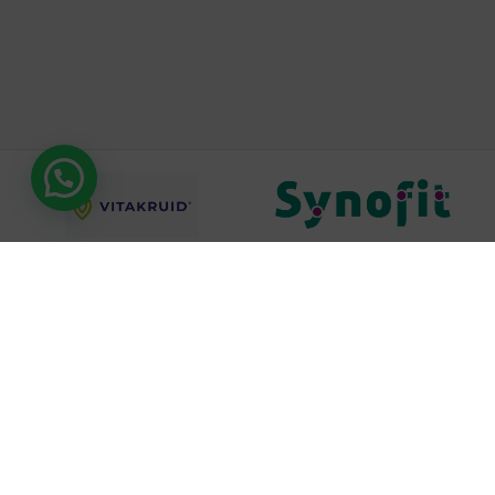
Hulp nodig?
ROELVITAL “UW GEZONDHEIDSWINKEL”
Rijksstraatweg 20
4191 SE Geldermalsen
0345-701046
gezondheidswinkel@roelvital.nl
MARKTEN