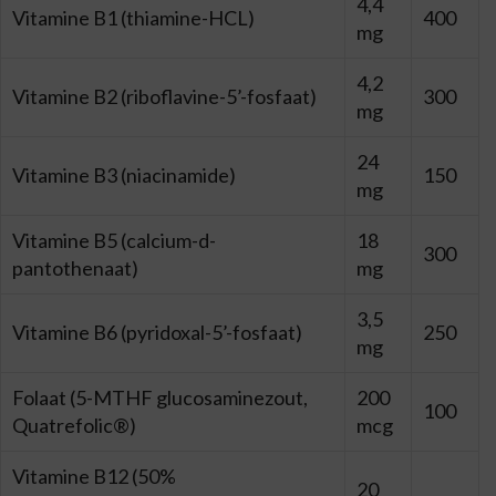
4,4
Vitamine B1 (thiamine-HCL)
400
mg
4,2
Vitamine B2 (riboflavine-5’-fosfaat)
300
mg
24
Vitamine B3 (niacinamide)
150
mg
Vitamine B5 (calcium-d-
18
300
pantothenaat)
mg
3,5
Vitamine B6 (pyridoxal-5’-fosfaat)
250
mg
Folaat (5-MTHF glucosaminezout,
200
100
Quatrefolic®)
mcg
Vitamine B12 (50%
20