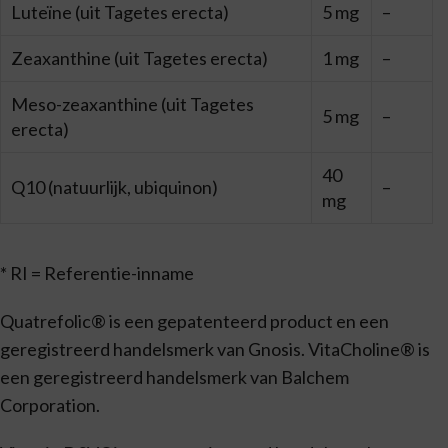
Luteïne (uit Tagetes erecta)
5 mg
–
Zeaxanthine (uit Tagetes erecta)
1 mg
–
Meso-zeaxanthine (uit Tagetes
5 mg
–
erecta)
40
Q10 (natuurlijk, ubiquinon)
–
mg
* RI = Referentie-inname
Quatrefolic® is een gepatenteerd product en een
geregistreerd handelsmerk van Gnosis. VitaCholine® is
een geregistreerd handelsmerk van Balchem
Corporation.