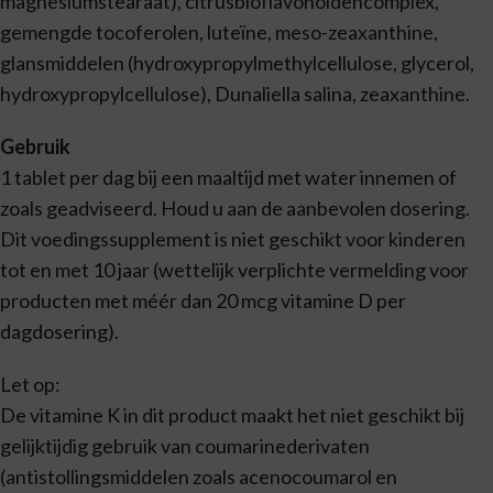
magnesiumstearaat), citrusbioflavonoïdencomplex,
gemengde tocoferolen, luteïne, meso-zeaxanthine,
glansmiddelen (hydroxypropylmethylcellulose, glycerol,
hydroxypropylcellulose), Dunaliella salina, zeaxanthine.
Gebruik
1 tablet per dag bij een maaltijd met water innemen of
zoals geadviseerd. Houd u aan de aanbevolen dosering.
Dit voedingssupplement is niet geschikt voor kinderen
tot en met 10 jaar (wettelijk verplichte vermelding voor
producten met méér dan 20 mcg vitamine D per
dagdosering).
Let op:
De vitamine K in dit product maakt het niet geschikt bij
gelijktijdig gebruik van coumarinederivaten
(antistollingsmiddelen zoals acenocoumarol en