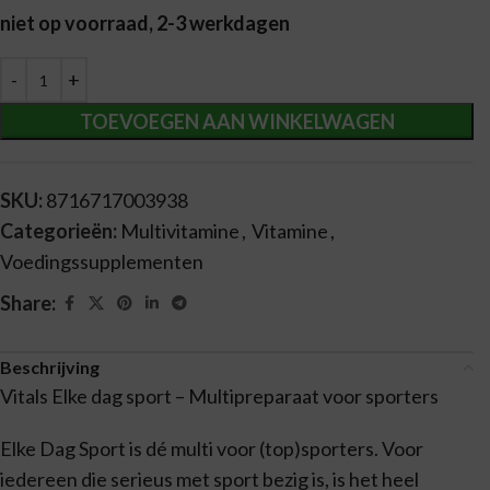
niet op voorraad, 2-3 werkdagen
Alternative:
TOEVOEGEN AAN WINKELWAGEN
SKU:
8716717003938
Categorieën:
Multivitamine
,
Vitamine
,
Voedingssupplementen
Share:
Beschrijving
Vitals Elke dag sport – Multipreparaat voor sporters
Elke Dag Sport is dé multi voor (top)sporters. Voor
iedereen die serieus met sport bezig is, is het heel