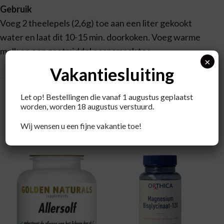
Gebruik
Voeg 2 theelepels (2,6g) toe aan een liter gekookt
water en laat dit 10-15 min. doorkoken. Voeg warme
melk en een zoetmiddel naar smaak toe.
×
Vakantiesluiting
Let op! Bestellingen die vanaf 1 augustus geplaatst
worden, worden 18 augustus verstuurd.
Wij wensen u een fijne vakantie toe!
Recent bekeken producten