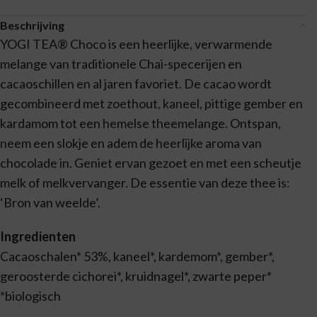
Beschrijving
YOGI TEA® Choco is een heerlijke, verwarmende
melange van traditionele Chai-specerijen en
cacaoschillen en al jaren favoriet. De cacao wordt
gecombineerd met zoethout, kaneel, pittige gember en
kardamom tot een hemelse theemelange. Ontspan,
neem een slokje en adem de heerlijke aroma van
chocolade in. Geniet ervan gezoet en met een scheutje
melk of melkvervanger. De essentie van deze thee is:
‘Bron van weelde’.
Ingredienten
Cacaoschalen* 53%, kaneel*, kardemom*, gember*,
geroosterde cichorei*, kruidnagel*, zwarte peper*
*biologisch